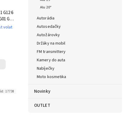
Alu 20"
1 G12 6
Autorádia
 G01 G02
Autosedačky
t volat
Autožárovky
Držáky na mobil
FM transmittery
Kamery do auta
Nabíječky
Moto kosmetika
Novinky
ód:
17738
OUTLET