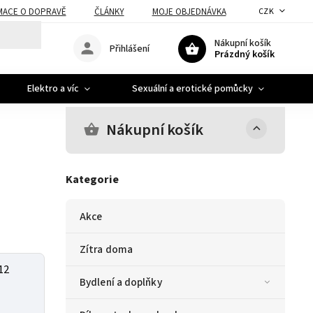
MACE O DOPRAVĚ
ČLÁNKY
MOJE OBJEDNÁVKA
CZK
Nákupní košík
Přihlášení
Prázdný košík
Elektro a víc
Sexuální a erotické pomůcky
A
Nákupní košík
Kategorie
Akce
Zítra doma
12
Bydlení a doplňky