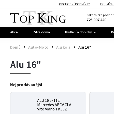
OBCHODNÍ PODMÍNKY
PODMÍNK
Zákaznická podpor
725 007 440
Akce
Zítra doma
Bydlení a doplňky
D
Domů
Auto-Moto
Alu kola
Alu 16"
/
/
/
Alu 16"
Nejprodávanější
ALU 16 5x112
Mercedes ABCV CLA
Vito Viano TK302