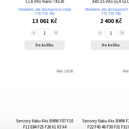
CLA Vito Viano TK520
ABCES Vito GLA GL
Skladem, ale dostupnost volat
Skladem, ale dostupnost 
775 775 765
775 775 765
13 061 Kč
2 400 Kč
Do košíku
Do košíku
Kód:
12128
Kód
Senzory tlaku 4 ks BMW F07 F10
Senzory tlaku 4 ks BMW F
F12 E84 F25 F26 X1 X3 X4
F22 F45 46 F30 F31 F32