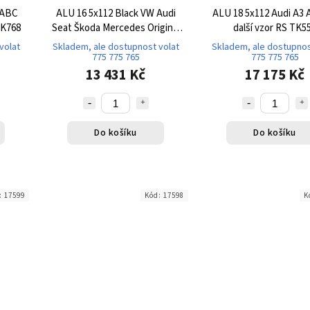
 ABC
ALU 16 5x112 Black VW Audi
ALU 18 5x112 Audi A3 
TK768
Seat Škoda Mercedes Original
další vzor RS TK5
TK767
volat
Skladem, ale dostupnost volat
Skladem, ale dostupnos
775 775 765
775 775 765
13 431 Kč
17 175 Kč
Do košíku
Do košíku
:
17599
Kód:
17598
K