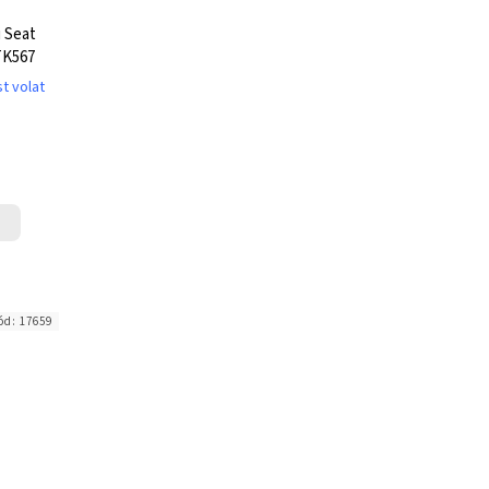
 Seat
TK567
t volat
ód:
17659