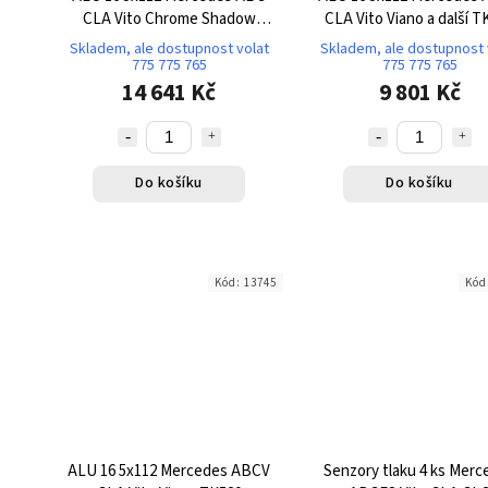
CLA Vito Chrome Shadow
CLA Vito Viano a další T
Original TK761
Skladem, ale dostupnost volat
Skladem, ale dostupnost 
775 775 765
775 775 765
14 641 Kč
9 801 Kč
Do košíku
Do košíku
Kód:
13745
Kód
ALU 16 5x112 Mercedes ABCV
Senzory tlaku 4 ks Merc