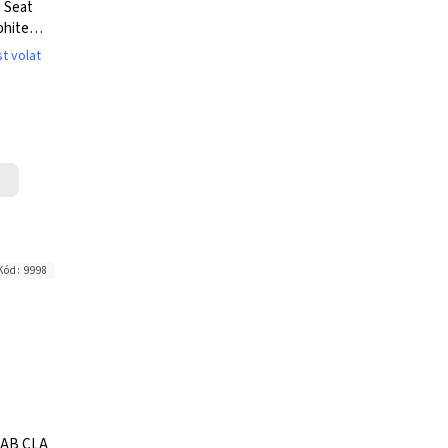
 Seat
phite
t volat
Kód:
9998
 AB CLA