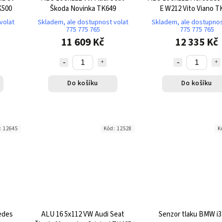
K500
Škoda Novinka TK649
E W212 Vito Viano T
volat
Skladem, ale dostupnost volat
Skladem, ale dostupnos
775 775 765
775 775 765
11 609 Kč
12 335 Kč
Do košíku
Do košíku
:
12645
Kód:
12528
K
edes
ALU 16 5x112 VW Audi Seat
Senzor tlaku BMW i3