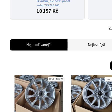
Skladem, ale dostupnost
volat 775 775 765
10 157 Kč
Zo
Nejprodávanější
Nejlevnější
Kód:
18478
Kód