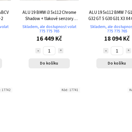
 ABCV
ALU 19 BMW i3 5x112 Chrome
ALU 19 5x112 BMW 7 G1
-2
Shadow + tlakové senzory
G32 GT 5 G30 G31 X3 X4
TK309
304
volat
Skladem, ale dostupnost volat
Skladem, ale dostupnos
775 775 765
775 775 765
16 449 Kč
18 094 Kč
Do košíku
Do košíku
:
17742
Kód:
17741
K