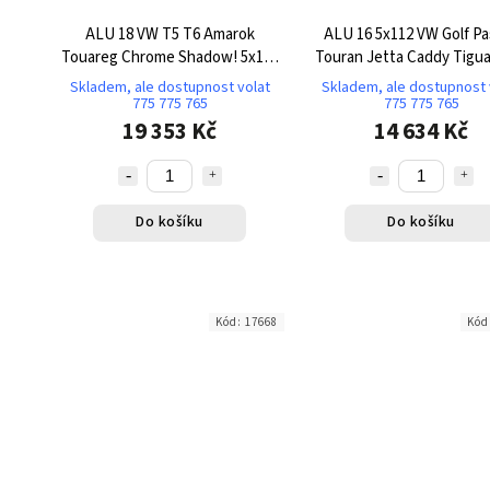
ALU 18 VW T5 T6 Amarok
ALU 16 5x112 VW Golf Pa
Touareg Chrome Shadow! 5x120
Touran Jetta Caddy Tigu
TK219
TK573
Skladem, ale dostupnost volat
Skladem, ale dostupnost 
775 775 765
775 775 765
19 353 Kč
14 634 Kč
Do košíku
Do košíku
Kód:
17668
Kód