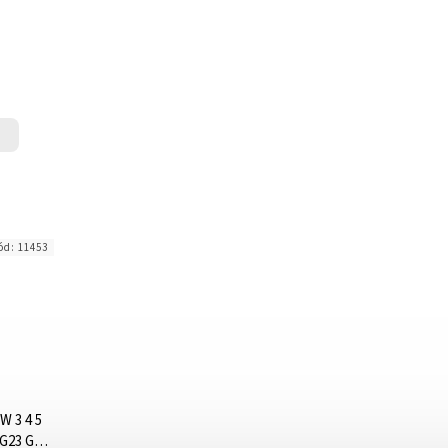
ód:
11453
W 3 4 5
 G23 G29