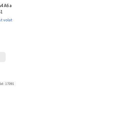
A4 A6 a
51
t volat
ód:
17091