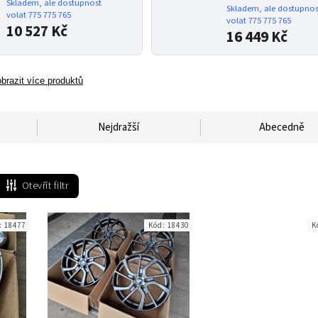
Skladem, ale dostupnost
Skladem, ale dostupnos
volat 775 775 765
volat 775 775 765
10 527 Kč
16 449 Kč
brazit více produktů
Nejdražší
Abecedně
Otevřít filtr
:
18477
Kód:
18430
K