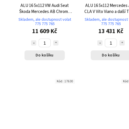
ALU 16 5x112 VW Audi Seat
ALU 16 5x112 Mercedes
Škoda Mercedes AB Chrome
CLA V Vito Viano a další 
Shadow TK742
Skladem, ale dostupnost volat
Skladem, ale dostupnost 
775 775 765
775 775 765
11 609 Kč
13 431 Kč
Do košíku
Do košíku
Kód:
17630
Kód