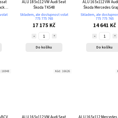
ssat
ALU 18 5x112 VW Audi Seat
ALU 16 5x112 VW Audi
ack
Škoda TK548
Škoda Mercedes Gra
Original TK762
volat
Skladem, ale dostupnost volat
Skladem, ale dostupnos
775 775 765
775 775 765
17 175 Kč
14 641 Kč
Do košíku
Do košíku
:
16948
Kód:
16626
 ABCV
ALU 16 5x112 VW Audi Seat
ALU 16 5x112 Mercedes