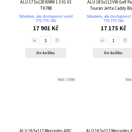
ALU 17 5x120 BMW 1 3 X1 X3
ALU 18 5x112 VW Golf Pa
TK788
Touran Jetta Caddy Bl
TK549
Skladem, ale dostupnost volat
Skladem, ale dostupnost 
775 775 765
775 775 765
17 901 Kč
17 175 Kč
Do košíku
Do košíku
Kód:
17090
Kód
ALU 16 5x112 Mercedes ABC
ALU 16 5x112 Mercedes