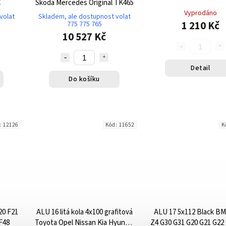
C
Škoda Mercedes Original TK465
Vyprodáno
volat
Skladem, ale dostupnost volat
1 210 Kč
775 775 765
10 527 Kč
Detail
Do košíku
:
12126
Kód:
11652
K
20 F21
ALU 16 litá kola 4x100 grafitová
ALU 17 5x112 Black BM
 F48
Toyota Opel Nissan Kia Hyundai
Z4 G30 G31 G20 G21 G22