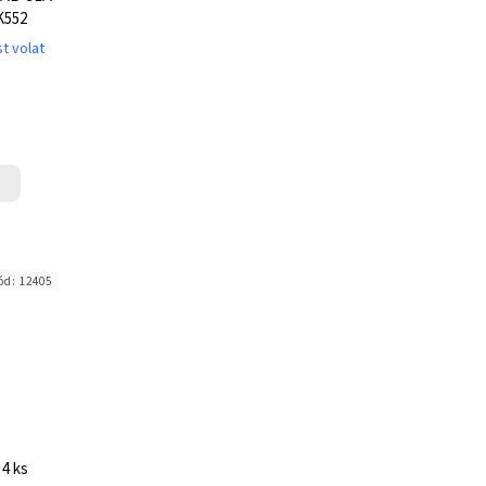
K552
t volat
ód:
12405
 4 ks