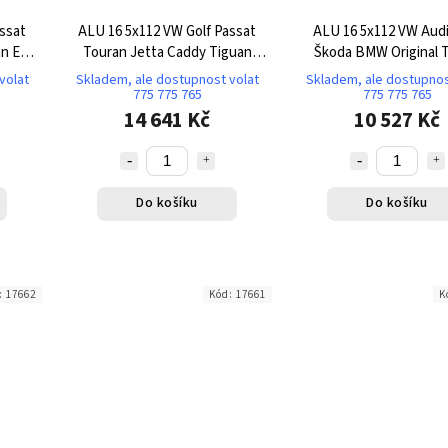
ssat
ALU 16 5x112 VW Golf Passat
ALU 16 5x112 VW Audi
an Eos
Touran Jetta Caddy Tiguan
Škoda BMW Original 
Black TK572
volat
Skladem, ale dostupnost volat
Skladem, ale dostupnos
775 775 765
775 775 765
14 641 Kč
10 527 Kč
Do košíku
Do košíku
:
17662
Kód:
17661
K