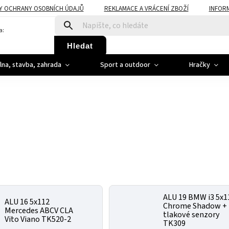
Y OCHRANY OSOBNÍCH ÚDAJŮ
REKLAMACE A VRÁCENÍ ZBOŽÍ
INFOR
a:
Hledat
ílna, stavba, zahrada
Sport a outdoor
Hračky
ALU 19 BMW i3 5x1
ALU 16 5x112
Chrome Shadow +
Mercedes ABCV CLA
tlakové senzory
Vito Viano TK520-2
TK309