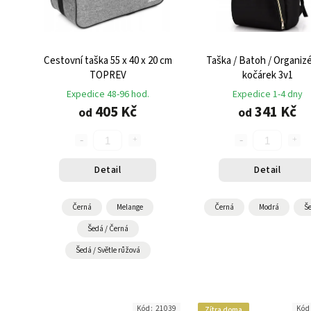
Cestovní taška 55 x 40 x 20 cm
Taška / Batoh / Organizé
TOPREV
kočárek 3v1
Expedice 48-96 hod.
Expedice 1-4 dny
405 Kč
341 Kč
od
od
Detail
Detail
Černá
Melange
Černá
Modrá
Š
Šedá / Černá
Šedá / Světle růžová
Kód:
21039
Kód
Zítra doma