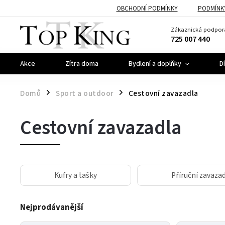
OBCHODNÍ PODMÍNKY
PODMÍNK
Zákaznická podpor
725 007 440
Akce
Zítra doma
Bydlení a doplňky
D
Domů
Sport a outdoor
Cestovní zavazadla
/
/
Cestovní zavazadla
Kufry a tašky
Příruční zavaza
Nejprodávanější