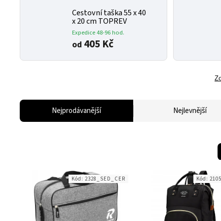
Cestovní taška 55 x 40
x 20 cm TOPREV
Expedice 48-96 hod.
405 Kč
od
Zo
Nejprodávanější
Nejlevnější
Kód:
2328_SED_CER
Kód:
210