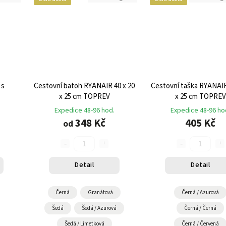
 s
Cestovní batoh RYANAIR 40 x 20
Cestovní taška RYANAIR
x 25 cm TOPREV
x 25 cm TOPREV
Expedice 48-96 hod.
Expedice 48-96 ho
348 Kč
405 Kč
od
Detail
Detail
Černá
Granátová
Černá / Azurová
Šedá
Šedá / Azurová
Černá / Černá
Šedá / Limetková
Černá / Červená