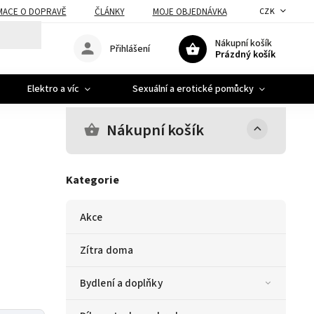
MACE O DOPRAVĚ
ČLÁNKY
MOJE OBJEDNÁVKA
CZK
Nákupní košík
Přihlášení
Prázdný košík
Elektro a víc
Sexuální a erotické pomůcky
A
Nákupní košík
Kategorie
Akce
Zítra doma
Bydlení a doplňky