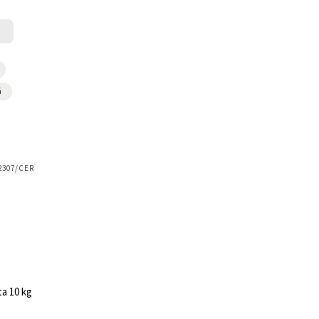
á
2307/CER
ta 10 kg