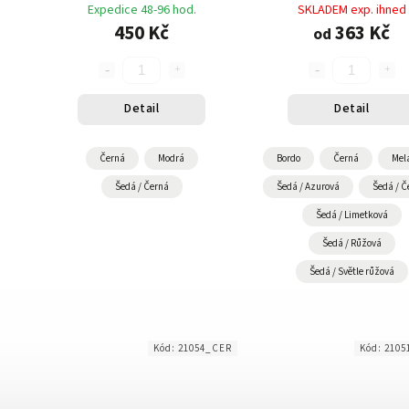
Expedice 48-96 hod.
SKLADEM exp. ihned
450 Kč
363 Kč
od
Detail
Detail
Černá
Modrá
Bordo
Černá
Mel
Šedá / Černá
Šedá / Azurová
Šedá / Č
Šedá / Limetková
Šedá / Růžová
Šedá / Světle růžová
Kód:
21054_CER
Kód:
210