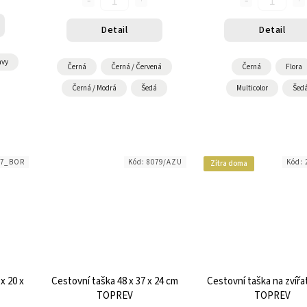
Detail
Detail
vy
Černá
Černá / Červená
Černá
Flora
Černá / Modrá
Šedá
Multicolor
Šed
27_BOR
Kód:
8079/AZU
Kód:
Zítra doma
x 20 x
Cestovní taška 48 x 37 x 24 cm
Cestovní taška na zvířa
TOPREV
TOPREV