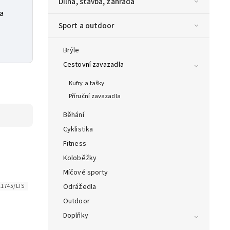
Dílna, stavba, zahrada
ka
Sport a outdoor
Brýle
Cestovní zavazadla
Kufry a tašky
Příruční zavazadla
Běhání
Cyklistika
Fitness
Koloběžky
Míčové sporty
Odrážedla
11745/LIS
Outdoor
Doplňky