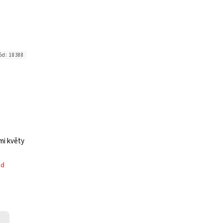
ód:
18388
mi květy
ed