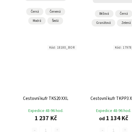
Černá
Červená
Béžová
Černá
Modrá
Šedá
Granátová
Zelená
Kód:
18180_BOR
Kód:
1797
Cestovní kufr TKS20 XXL
Cestovní kufr TKPP3 
Expedice 48-96 hod.
Expedice 48-96 hod.
1 237 Kč
1 134 Kč
od