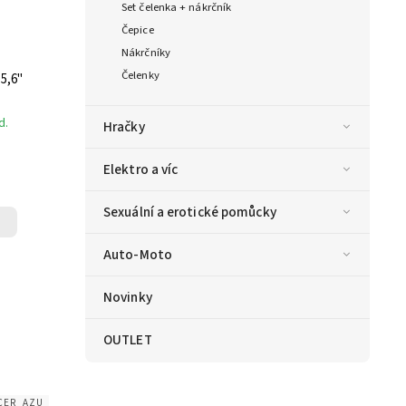
Set čelenka + nákrčník
Čepice
Nákrčníky
Čelenky
5,6"
d.
Hračky
Elektro a víc
Sexuální a erotické pomůcky
Auto-Moto
Novinky
OUTLET
_CER_AZU