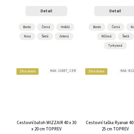
Detail
Detail
Bordo
Černá
Hnědá
Bordo
Černá
Na
Navy
Šedá
Zelená
Růžová
Šedá
Tyrkysová
Kód:
11697_CER
Kód:
81
Zítra doma
Zítra doma
Cestovní batoh WIZZAIR 40 x 30
Cestovní taška Ryanair 40 
x 20 cm TOPREV
25 cm TOPREV