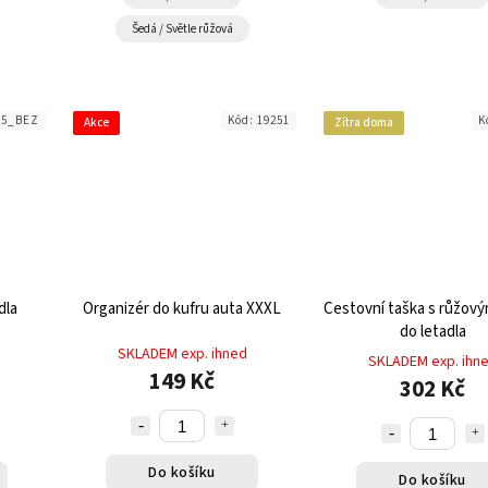
Šedá / Světle růžová
45_BEZ
Kód:
19251
K
Akce
Zítra doma
dla
Organizér do kufru auta XXXL
Cestovní taška s růžový
do letadla
SKLADEM exp. ihned
SKLADEM exp. ihn
149 Kč
302 Kč
Do košíku
Do košíku