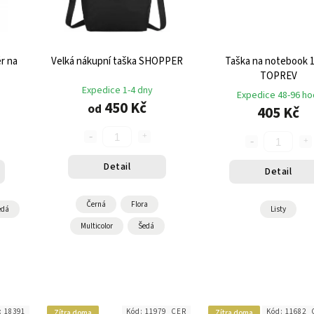
r na
Velká nákupní taška SHOPPER
Taška na notebook 1
TOPREV
Expedice 1-4 dny
Expedice 48-96 ho
450 Kč
od
405 Kč
Detail
Detail
Černá
Flora
edá
Listy
Multicolor
Šedá
:
18391
Kód:
11979_CER
Kód:
11682
Zítra doma
Zítra doma