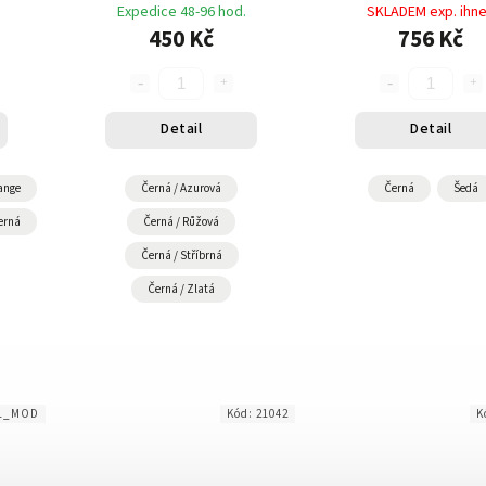
Expedice 48-96 hod.
SKLADEM exp. ihn
450 Kč
756 Kč
Detail
Detail
ange
Černá / Azurová
Černá
Šedá
erná
Černá / Růžová
Černá / Stříbrná
Černá / Zlatá
51_MOD
Kód:
21042
K