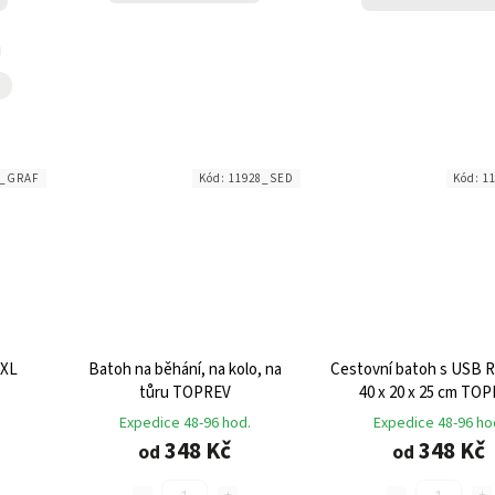
8_GRAF
Kód:
11928_SED
Kód:
1
XXL
Batoh na běhání, na kolo, na
Cestovní batoh s USB 
tůru TOPREV
40 x 20 x 25 cm TO
Expedice 48-96 hod.
Expedice 48-96 ho
348 Kč
348 Kč
od
od