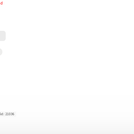
ed
ód:
21036