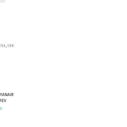
1715_CER
RYANAIR
PREV
d.