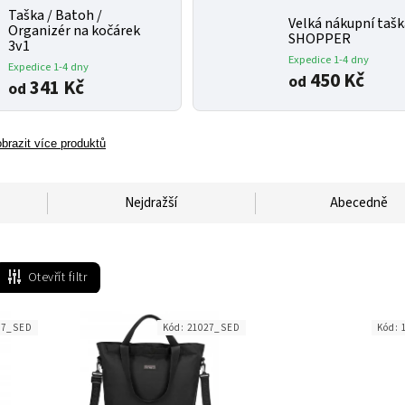
Taška / Batoh /
Velká nákupní taš
Organizér na kočárek
SHOPPER
3v1
Expedice 1-4 dny
Expedice 1-4 dny
450 Kč
od
341 Kč
od
brazit více produktů
Nejdražší
Abecedně
Otevřít filtr
57_SED
Kód:
21027_SED
Kód: