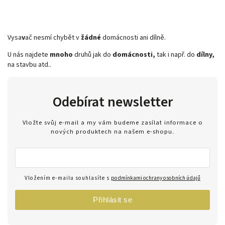
Vysa
v
ač nesmí chybět v
žádné
domácnosti ani dílně.
U nás najdete
mnoho
druhů jak do
domácnosti,
tak i např. do
dílny,
na stavbu atd..
Odebírat newsletter
Vložte svůj e-mail a my vám budeme zasílat informace o
nových produktech na našem e-shopu.
Vložením e-mailu souhlasíte s
podmínkami ochrany osobních údajů
Přihlásit se