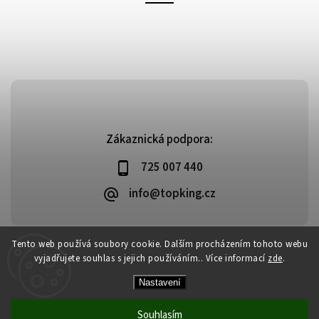
Zákaznická podpora:
725 007 440
info@topking.cz
Tento web používá soubory cookie. Dalším procházením tohoto webu
vyjadřujete souhlas s jejich používáním.. Více informací
zde
.
Copyright 2026
Top King
. Všechna práva vyhrazena.
Vytvořil
Shoptet
| Design
Shoptak.cz
Nastavení
Souhlasím