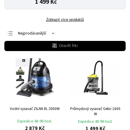
1 499 Kč
Zobrazit více produktů
Nejprodávanější
Nejlevnější
Otevřít filtr
Nejdražší
Abecedně
Vodní vysavač ZILAN 8L 2000W
Průmyslový vysavač Geko 1600
W
Expedice 48-96 hod.
Expedice 48-96 hod.
2 879 Kč
1 499 Kč