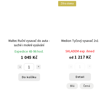
Zítra doma
Maltec Ruční vysavač do auta -
Medion Tyčový vysavač 2v1
suché i mokré vysávání
SKLADEM exp. ihned
Expedice 48-96 hod.
1 217 Kč
1 045 Kč
od
Detail
Do košíku
Bílá
Černá