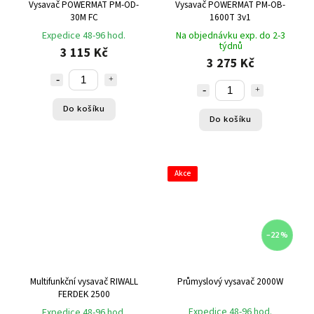
Vysavač POWERMAT PM-OD-
Vysavač POWERMAT PM-OB-
30M FC
1600T 3v1
Expedice 48-96 hod.
Na objednávku exp. do 2-3
týdnů
3 115 Kč
3 275 Kč
Do košíku
Do košíku
Akce
–22 %
Multifunkční vysavač RIWALL
Průmyslový vysavač 2000W
FERDEK 2500
Expedice 48-96 hod.
Expedice 48-96 hod.