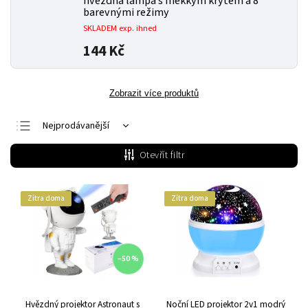
hvězdná lampa s měkkým krytem a 8
barevnými režimy
SKLADEM exp. ihned
144 Kč
Zobrazit více produktů
Nejprodávanější
Nejlevnější
Otevřít filtr
Nejdražší
Abecedně
Zítra doma
Zítra doma
–50 %
Hvězdný projektor Astronaut s
Noční LED projektor 2v1 modrý