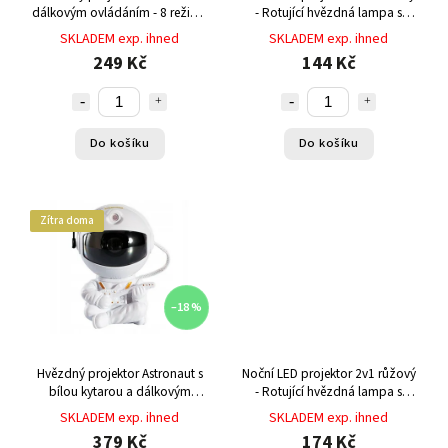
dálkovým ovládáním - 8 režimů
- Rotující hvězdná lampa s
projekce galaxie, mlhoviny a
měkkým krytem a 8 barevnými
SKLADEM exp. ihned
SKLADEM exp. ihned
laserových hvězd 360°
režimy
249 Kč
144 Kč
Do košíku
Do košíku
Zítra doma
–18 %
Hvězdný projektor Astronaut s
Noční LED projektor 2v1 růžový
bílou kytarou a dálkovým
- Rotující hvězdná lampa s
ovládáním - 8 režimů projekce s
měkkým krytem a 8 barevnými
SKLADEM exp. ihned
SKLADEM exp. ihned
laserovými hvězdami a
režimy
379 Kč
174 Kč
magnetickou hlavou