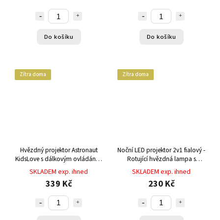
Do košíku
Do košíku
Zítra doma
Zítra doma
Hvězdný projektor Astronaut
Noční LED projektor 2v1 fialový -
KidsLove s dálkovým ovládáním
Rotující hvězdná lampa s
- LED noční lampička s 8 režimy
měkkým krytem a 8 barevnými
SKLADEM exp. ihned
SKLADEM exp. ihned
projekce galaxie a mlhoviny
režimy
339 Kč
230 Kč