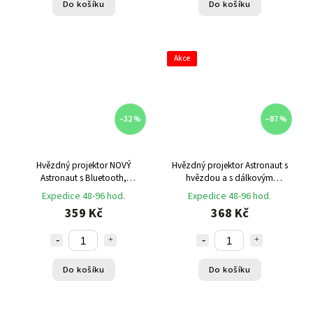
Do košíku
Do košíku
Akce
–32 %
–87 %
Hvězdný projektor NOVÝ
Hvězdný projektor Astronaut s
Astronaut s Bluetooth,
hvězdou a s dálkovým
reproduktorem a s dálkovým
ovládáním černý
Expedice 48-96 hod.
Expedice 48-96 hod.
ovládáním
359 Kč
368 Kč
Do košíku
Do košíku