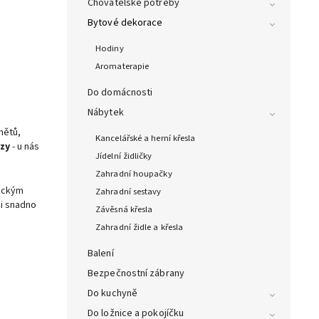
Chovatelské potřeby
Bytové dekorace
Hodiny
Aromaterapie
Do domácnosti
Nábytek
mětů,
Kancelářské a herní křesla
zy
- u nás
Jídelní židličky
Zahradní houpačky
tickým
Zahradní sestavy
mi snadno
Závěsná křesla
Zahradní židle a křesla
Balení
Bezpečnostní zábrany
Do kuchyně
Do ložnice a pokojíčku