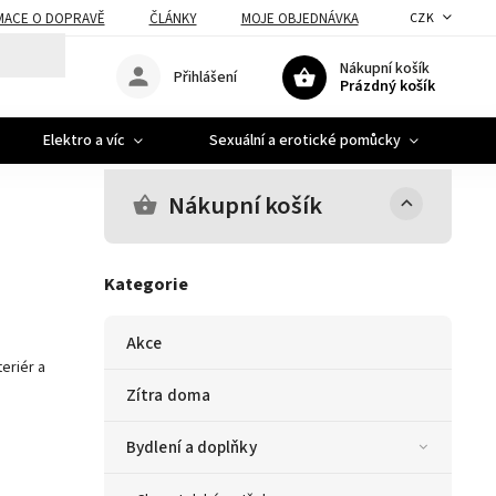
MACE O DOPRAVĚ
ČLÁNKY
MOJE OBJEDNÁVKA
CZK
Nákupní košík
Přihlášení
Prázdný košík
Elektro a víc
Sexuální a erotické pomůcky
A
Nákupní košík
Kategorie
Akce
eriér a
Zítra doma
Bydlení a doplňky