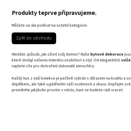
Produkty teprve připravujeme.
Můžete se ale podívat na ostatní kategorie.
Zpět do obchodu
Hledáte způsob, jak oživit svůj domov? Naše
bytové dekorace
jsou
které dodají vašemu interiéru osobitost a styl. Od elegantních
svíč
najdete vše pro dotvoření dokonalé atmosféry.
Každý kus z naší kolekce je pečlivě vybrán s důrazem na kvalitu a 
doplňkem, ale také vyjádřením vaší osobnosti a vkusu. Dopřejte sv
proměníte jakýkoliv prostor v místo, kam se budete rádi vracet.