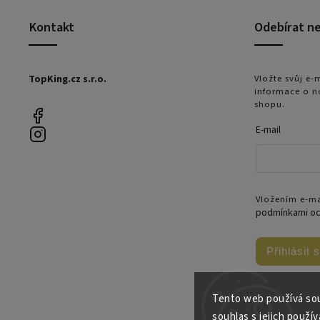
Kontakt
Odebírat n
TopKing.cz s.r.o.
Vložte svůj e
informace o n
shopu.
E-mail
Vložením e-ma
podmínkami oc
Přihlásit 
Tento web používá sou
souhlas s jejich použív