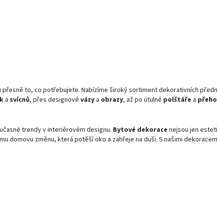
 přesně to, co potřebujete. Nabízíme široký sortiment dekorativních před
ek
a
svícnů
, přes designové
vázy
a
obrazy
, až po útulné
polštáře
a
přeho
současné trendy v interiérovém designu.
Bytové dekorace
nejsou jen este
ému domovu změnu, která potěší oko a zahřeje na duši. S našimi dekorace