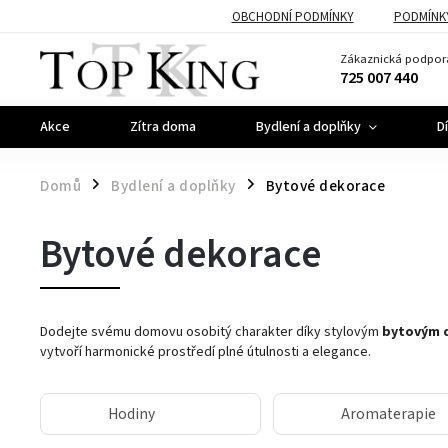
OBCHODNÍ PODMÍNKY
PODMÍNK
Zákaznická podpor
725 007 440
Akce
Zítra doma
Bydlení a doplňky
D
Domů
Bydlení a doplňky
Bytové dekorace
/
/
Bytové dekorace
Dodejte svému domovu osobitý charakter díky stylovým
bytovým 
vytvoří harmonické prostředí plné útulnosti a elegance.
Hodiny
Aromaterapie