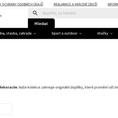
Y OCHRANY OSOBNÍCH ÚDAJŮ
REKLAMACE A VRÁCENÍ ZBOŽÍ
INFOR
a:
Hledat
ílna, stavba, zahrada
Sport a outdoor
Hračky
dekoracím
. Naše kolekce zahrnuje originální doplňky, které promění váš int