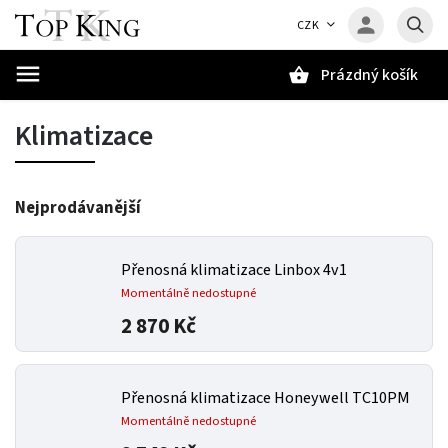
CZK
Prázdný košík
Hledat
Klimatizace
Nejprodávanější
Přenosná klimatizace Linbox 4v1
Momentálně nedostupné
2 870 Kč
Přenosná klimatizace Honeywell TC10PM
Momentálně nedostupné