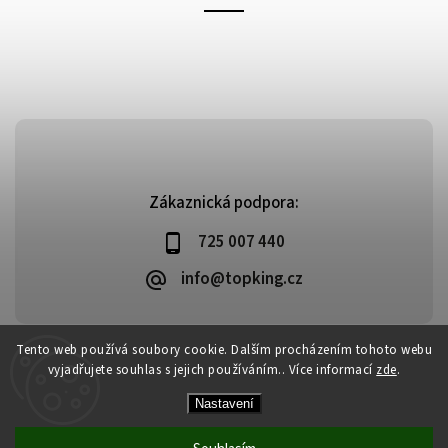
Zákaznická podpora:
725 007 440
info@topking.cz
Tento web používá soubory cookie. Dalším procházením tohoto webu
vyjadřujete souhlas s jejich používáním.. Více informací
zde
.
Copyright 2026
Top King
. Všechna práva vyhrazena.
Vytvořil
Shoptet
| Design
Shoptak.cz
Nastavení