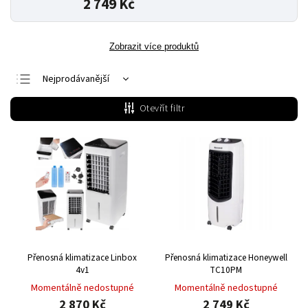
2 749 Kč
Zobrazit více produktů
Nejprodávanější
Nejlevnější
Otevřít filtr
Nejdražší
Abecedně
Přenosná klimatizace Linbox
Přenosná klimatizace Honeywell
4v1
TC10PM
Momentálně nedostupné
Momentálně nedostupné
2 870 Kč
2 749 Kč