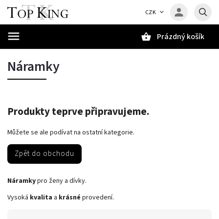
CZK
Prázdný košík
Hledat
Náramky
Produkty teprve připravujeme.
Můžete se ale podívat na ostatní kategorie.
Zpět do obchodu
Náramky
pro ženy a dívky.
Vysoká
kvalita
a
krásné
provedení.