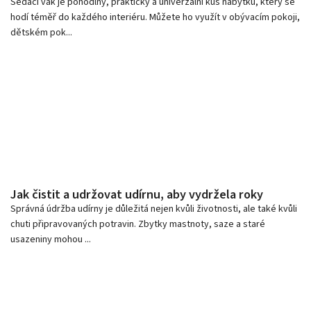
Sedací vak je pohodlný, praktický a univerzální kus nábytku, který se
hodí téměř do každého interiéru. Můžete ho využít v obývacím pokoji,
dětském pok...
Jak čistit a udržovat udírnu, aby vydržela roky
Správná údržba udírny je důležitá nejen kvůli životnosti, ale také kvůli
chuti připravovaných potravin. Zbytky mastnoty, saze a staré
usazeniny mohou ...