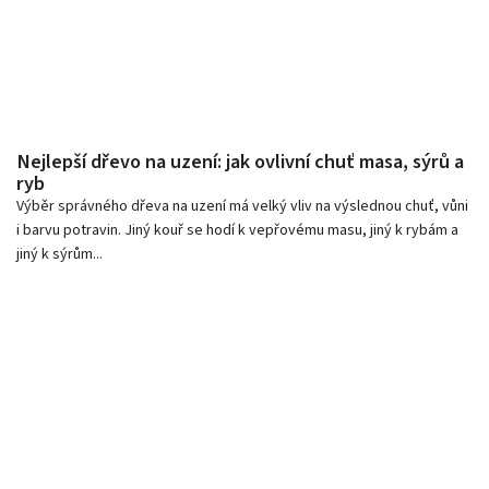
Nejlepší dřevo na uzení: jak ovlivní chuť masa, sýrů a
ryb
Výběr správného dřeva na uzení má velký vliv na výslednou chuť, vůni
i barvu potravin. Jiný kouř se hodí k vepřovému masu, jiný k rybám a
jiný k sýrům...