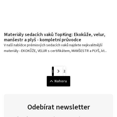
Materiály sedacích vaků TopKing: Ekokůže, velur,
manšestr a plyš - kompletní průvodce
V naší nabídce prémiových sedacích vaků najdete nejkvalitnější
materiály - EKOKŮŽE, VELUR s certifikátem, MANŠESTR a PLYŠ, kt...
1
2
Nahoru
Odebírat newsletter