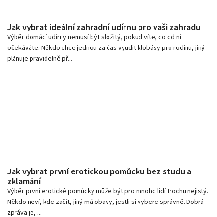
Jak vybrat ideální zahradní udírnu pro vaši zahradu
Výběr domácí udírny nemusí být složitý, pokud víte, co od ní
očekáváte. Někdo chce jednou za čas vyudit klobásy pro rodinu, jiný
plánuje pravidelně př...
Jak vybrat první erotickou pomůcku bez studu a
zklamání
Výběr první erotické pomůcky může být pro mnoho lidí trochu nejistý.
Někdo neví, kde začít, jiný má obavy, jestli si vybere správně. Dobrá
zpráva je, ...