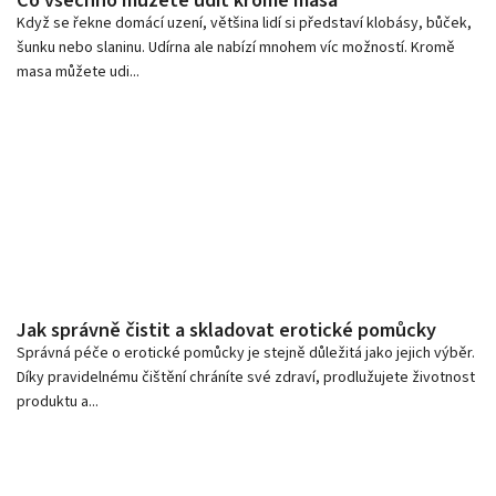
Co všechno můžete udit kromě masa
Když se řekne domácí uzení, většina lidí si představí klobásy, bůček,
šunku nebo slaninu. Udírna ale nabízí mnohem víc možností. Kromě
masa můžete udi...
Jak správně čistit a skladovat erotické pomůcky
Správná péče o erotické pomůcky je stejně důležitá jako jejich výběr.
Díky pravidelnému čištění chráníte své zdraví, prodlužujete životnost
produktu a...