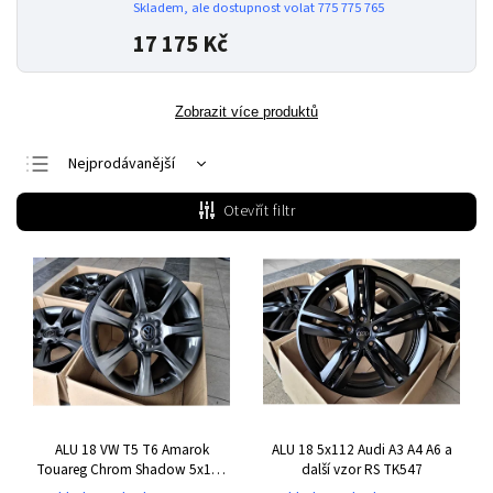
Skladem, ale dostupnost volat 775 775 765
17 175 Kč
Zobrazit více produktů
Nejprodávanější
Nejlevnější
Otevřít filtr
Nejdražší
Abecedně
ALU 18 VW T5 T6 Amarok
ALU 18 5x112 Audi A3 A4 A6 a
Touareg Chrom Shadow 5x120
další vzor RS TK547
219