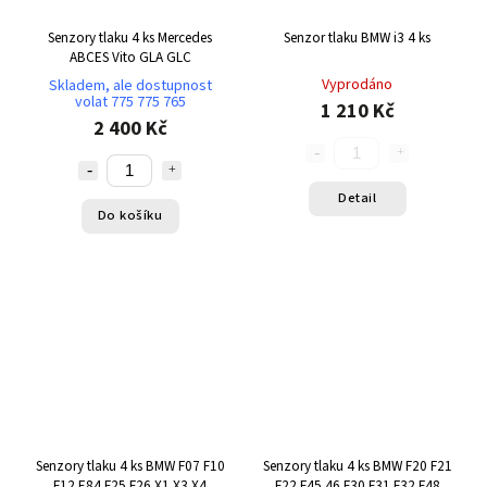
Senzory tlaku 4 ks Mercedes
Senzor tlaku BMW i3 4 ks
ABCES Vito GLA GLC
Vyprodáno
Skladem, ale dostupnost
volat 775 775 765
1 210 Kč
2 400 Kč
Detail
Do košíku
Senzory tlaku 4 ks BMW F07 F10
Senzory tlaku 4 ks BMW F20 F21
F12 E84 F25 F26 X1 X3 X4
F22 F45 46 F30 F31 F32 F48