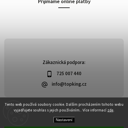
Přijímáme online platby
Zákaznická podpora:
725 007 440
info@topking.cz
Tento web používá soubory cookie. Dalším procházením tohoto webu
vyjadřujete souhlas s jejich používáním.. Více informací
zde
.
Copyright 2026
Top King
. Všechna práva vyhrazena.
Vytvořil
Shoptet
| Design
Shoptak.cz
Nastavení