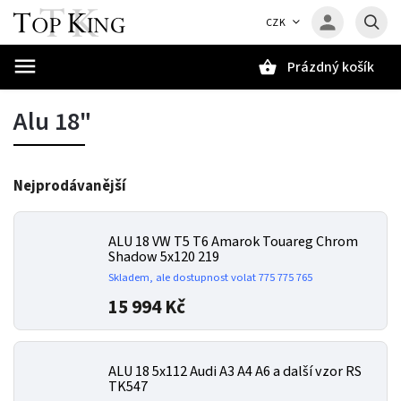
CZK
Prázdný košík
Hledat
Alu 18"
Nejprodávanější
ALU 18 VW T5 T6 Amarok Touareg Chrom
Shadow 5x120 219
Skladem, ale dostupnost volat 775 775 765
15 994 Kč
ALU 18 5x112 Audi A3 A4 A6 a další vzor RS
TK547