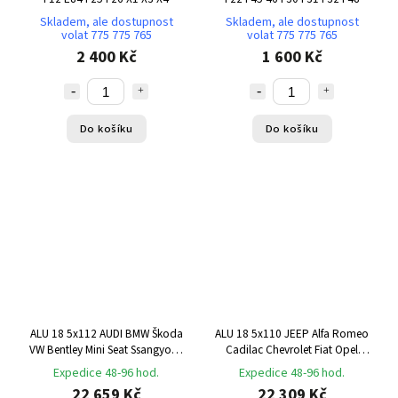
Skladem, ale dostupnost
Skladem, ale dostupnost
volat 775 775 765
volat 775 775 765
2 400 Kč
1 600 Kč
Do košíku
Do košíku
ALU 18 5x112 AUDI BMW Škoda
ALU 18 5x110 JEEP Alfa Romeo
VW Bentley Mini Seat Ssangyong
Cadilac Chevrolet Fiat Opel
4 ks
Saab 4 ks
Expedice 48-96 hod.
Expedice 48-96 hod.
22 659 Kč
22 309 Kč