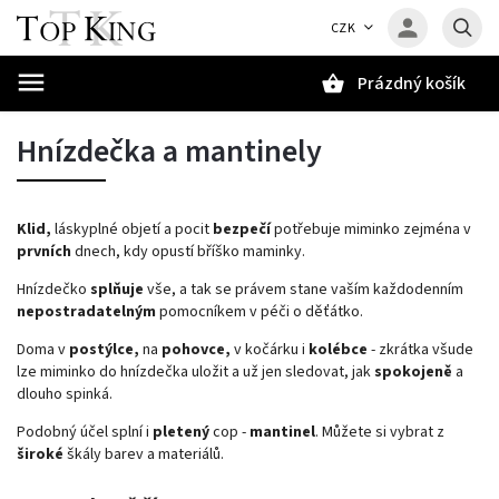
CZK
Prázdný košík
Hledat
Hnízdečka a mantinely
Klid,
láskyplné objetí a pocit
bezpečí
potřebuje miminko zejména v
prvních
dnech, kdy opustí bříško maminky.
Hnízdečko
splňuje
vše, a tak se právem stane vaším každodenním
nepostradatelným
pomocníkem v péči o děťátko.
Doma v
postýlce,
na
pohovce,
v kočárku i
kolébce
- zkrátka všude
lze miminko do hnízdečka uložit a už jen sledovat, jak
spokojeně
a
dlouho spinká.
Podobný účel splní i
pletený
cop -
mantinel
. Můžete si vybrat z
široké
škály barev a materiálů.