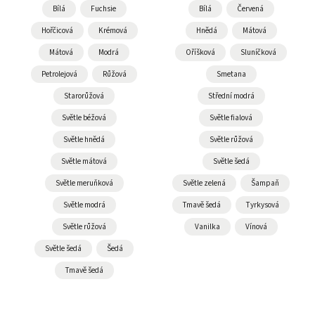
Bílá
Fuchsie
Bílá
Červená
Hořčicová
Krémová
Hnědá
Mátová
Mátová
Modrá
Oříšková
Sluníčková
Petrolejová
Růžová
Smetana
Starorůžová
Střední modrá
Světle béžová
Světle fialová
Světle hnědá
Světle růžová
Světle mátová
Světle šedá
Světle meruňková
Světle zelená
Šampaň
Světle modrá
Tmavě šedá
Tyrkysová
Světle růžová
Vanilka
Vínová
Světle šedá
Šedá
Tmavě šedá