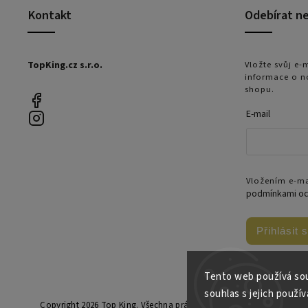
Kontakt
Odebírat n
TopKing.cz s.r.o.
Vložte svůj e
informace o n
shopu.
E-mail
Vložením e-ma
podmínkami oc
Přihlásit 
Tento web používá sou
souhlas s jejich použív
Copyright 2026
Top King
. Všechna práva vyhrazena.