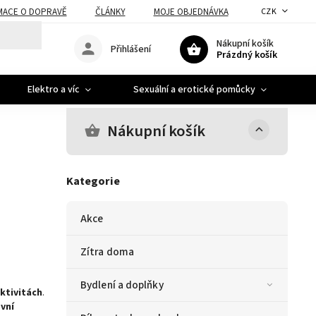
MACE O DOPRAVĚ
ČLÁNKY
MOJE OBJEDNÁVKA
CZK
Nákupní košík
Přihlášení
Prázdný košík
Elektro a víc
Sexuální a erotické pomůcky
A
Nákupní košík
Kategorie
Akce
Zítra doma
Bydlení a doplňky
ktivitách
.
vní