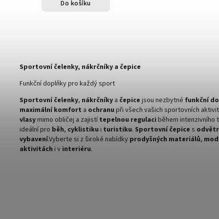
Do košíku
Sportovní čelenky, nákrčníky a čepice
Funkční doplňky pro každý sport
Sportovní čelenky
,
nákrčníky
a
čepice
jsou nezbytné
funkční d
maximální komfort
a
ochranu
při všech vašich sportovních aktivi
vlasy
mimo obličej a zajistí
tepelnou regulaci
během intenzivního t
ideální pro
běh
,
cyklistiku
i
turistiku
.
Sportovní čepice
s
odvětr
vybavení
.
Vyberte si z široké nabídky
prodyšných materiálů
,
mode
aktivitách
i v
interiéru
.