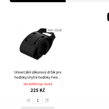
Kód:
22128
Univerzální silikonový držák pro
hodinky/chytré hodinky Fenix, ​​​​
Venu, Forerunner
SKLADEM exp. ihned
225 Kč