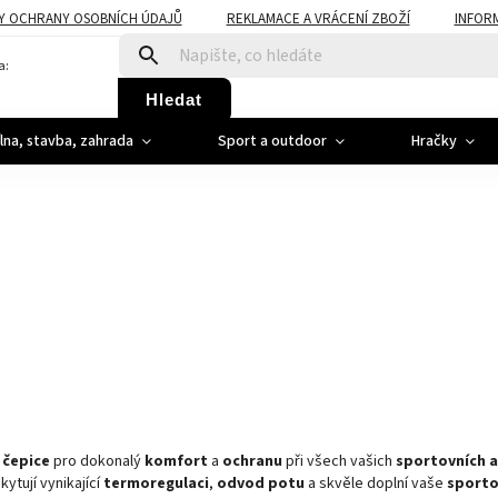
Y OCHRANY OSOBNÍCH ÚDAJŮ
REKLAMACE A VRÁCENÍ ZBOŽÍ
INFOR
a:
Hledat
ílna, stavba, zahrada
Sport a outdoor
Hračky
 čepice
pro dokonalý
komfort
a
ochranu
při všech vašich
sportovních a
kytují vynikající
termoregulaci
,
odvod potu
a skvěle doplní vaše
sporto