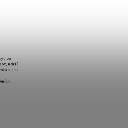
kytnou
pot
,
udrží
nka a jsou
vních