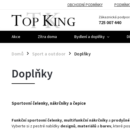
OBCHODNÍ PODMÍNKY
PODMÍNK
Zákaznická podpor
725 007 440
Akce
Zítra doma
Bydlení a doplňky
D
Domů
Sport a outdoor
Doplňky
/
/
Doplňky
Sportovní čelenky, nákrčníky a čepice
Funkční sportovní čelenky
,
multifunkční nákrčníky
a
prodyšné
Vyberte si z pestré nabídky
designů
,
materiálů
a
barev
, které pos