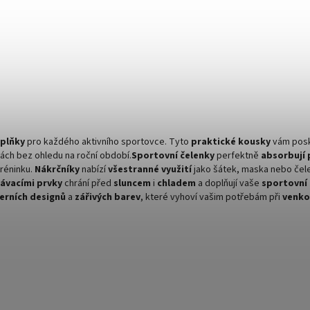
oplňky
pro každého aktivního sportovce. Tyto
praktické kousky
vám pos
tách bez ohledu na roční období.
Sportovní čelenky
perfektně
absorbují 
réninku.
Nákrčníky
nabízí
všestranné využití
jako šátek, maska nebo čele
ávacími prvky
chrání před
sluncem
i
chladem
a doplňují vaše
sportovní
rních designů
a
zářivých barev
, které vyhoví vašim potřebám při
venko