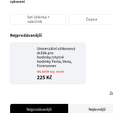
vybavení
.
Set čelenka +
Čepice
nákrčník
Nejprodávanější
Univerzální silikonový
držák pro
hodinky/chytré
hodinky Fenix, ​​​​Venu,
Forerunner
SKLADEM exp. ihned
225 Kč
Zo
Nejprodávanější
Nejlevnější