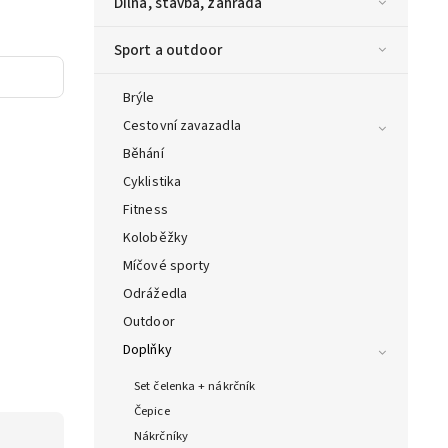
Dílna, stavba, zahrada
Sport a outdoor
Brýle
Cestovní zavazadla
Běhání
Cyklistika
Fitness
Koloběžky
Míčové sporty
Odrážedla
Outdoor
Doplňky
Set čelenka + nákrčník
Čepice
Nákrčníky