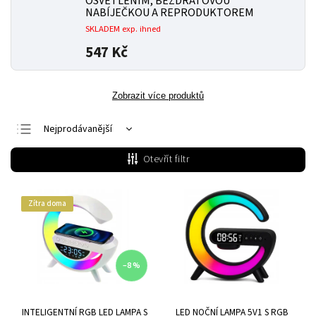
OSVĚTLENÍM, BEZDRÁTOVOU
NABÍJEČKOU A REPRODUKTOREM
SKLADEM exp. ihned
547 Kč
Zobrazit více produktů
Nejprodávanější
Nejlevnější
Otevřít filtr
Nejdražší
Abecedně
Zítra doma
–8 %
INTELIGENTNÍ RGB LED LAMPA S
LED NOČNÍ LAMPA 5V1 S RGB