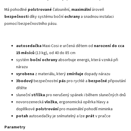
Má pohodlné
polstrované
čalounění,
maximální
úroveň
bezpečnosti
díky systému boční
ochrany
a snadnou instalaci
pomocí bezpečnostního pásu.
autosedačka
Maxi-Cosi e určená dětem od
narození do cca
15 měsíců
(13 kg), od 40 do 85 cm
systém
boční ochrany
absorbuje energii, která vzniká při
nárazu
vyrobena
z materiálu, který
zmírňuje
dopady nárazu
3bodový
bezpečnostní
pás
pro rychlé a
bezpečné
připoutání
dítěte
sluneční
stříška
pro nerušený spánek i během slunečných dnů
novorozenecká
vložka
, ergonomická opěrka hlavy a
doplňkové
polstrování
pro maximální pohodlí miminka
potah
autosedačky je snímatelný a lze
prát
v pračce
Parametry