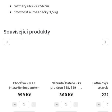
rozměry 66 x 72 x 56 cm
hmotnost autosedačky 3,5 kg
Související produkty
Previous
Next
Chodítko 2 v 1 s
Náhradní baterie 5 ks
Fotbalový míč 
interaktivním panelem
pro dron E88, E99 - Li-
se zvukov
Po 3,7V 1800mAh s
světelnými 
999 Kč
360 Kč
220 
výdrží až 15 minut letu