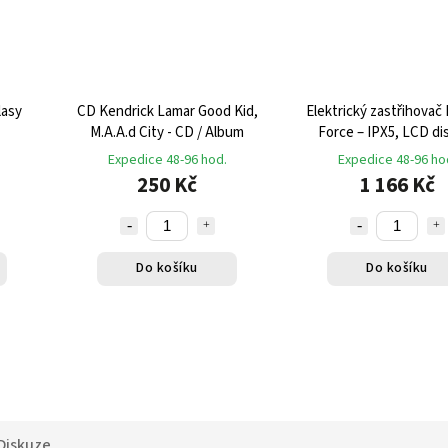
lasy
CD Kendrick Lamar Good Kid,
Elektrický zastřihova
M.A.A.d City - CD / Album
Force – IPX5, LCD dis
vestavěná svítilna, 4 n
Expedice 48-96 hod.
Expedice 48-96 ho
USB nabíjení
250 Kč
1 166 Kč
Do košíku
Do košíku
Diskuze