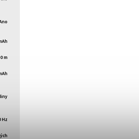
Ano
mAh
10 m
mAh
diny
0 Hz
ných