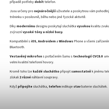
případě potřeby
dobít
telefon.
Jsou určeny pro
nejnáročnější
uživatele a poskytnou vám pohodln
tréninku v posilovně, běhu nebo jiné fyzické aktivitě.
Díky
modernímu
designu poskytují sluchátka
vysokou
kvalitu zvuk
zvýrazní
vysoké tóny a nízké basy.
Kompatibilní s
iOS
,
Androidem
a
Windows
Phone a všemi zařízení
Bluetooth.
Vestavěný mikrofon
s potlačením šumu s
technologií CVC8.0
umo
velmi kvalitní telefonní hovory.
Kromě toho lze
každé sluchátko
připojit
samostatně
k jinému te
získali
2 různé
náhlavní soupravy.
Když
připojíte
sluchátka,
telefon
indikuje
stav
baterie sluchátek.