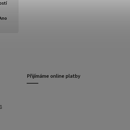
ostí
Ano
Přijímáme online platby
ů