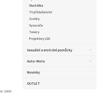
Sluchátka
TV příslušenství
Zvonky
Vysavače
Tonery
Projektory LED
Sexuální a erotické pomůcky
Auto-Moto
Novinky
OUTLET
ód:
18890