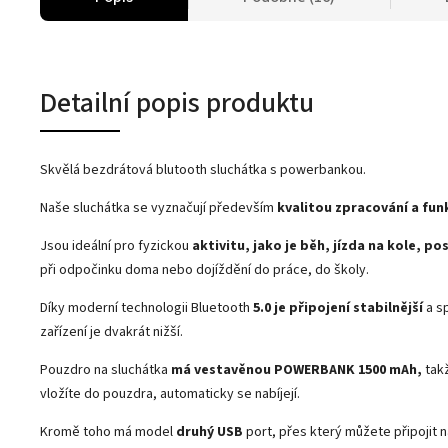
Detailní popis produktu
Skvělá bezdrátová blutooth sluchátka s powerbankou.
Naše sluchátka se vyznačují především
kvalitou zpracování a fun
Jsou ideální pro fyzickou
aktivitu, jako je běh, jízda na kole, po
při odpočinku doma nebo dojíždění do práce, do školy.
Díky moderní technologii Bluetooth
5.0
je připojení stabilnější
a s
zařízení je dvakrát nižší.
Pouzdro na sluchátka
má vestavěnou POWERBANK 1500 mAh,
takž
vložíte do pouzdra, automaticky se nabíjejí.
Kromě toho má model
druhý USB
port, přes který můžete připojit n