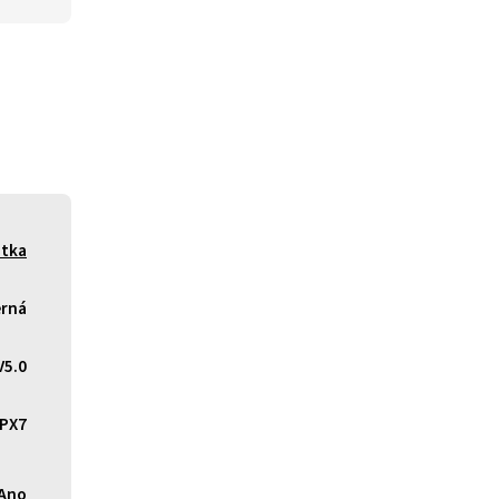
átka
rná
V5.0
IPX7
Ano