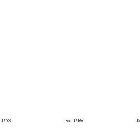
:
18909
Kód:
18460
K