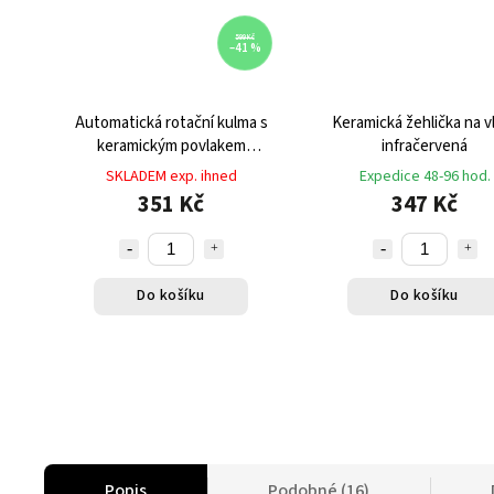
599 Kč
–41 %
Automatická rotační kulma s
Keramická žehlička na v
keramickým povlakem
infračervená
bezdrátová
SKLADEM exp. ihned
Expedice 48-96 hod.
351 Kč
347 Kč
Do košíku
Do košíku
Popis
Podobné (16)