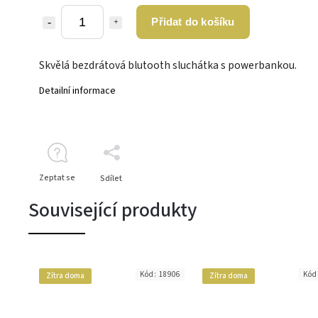
Přidat do košíku
Skvělá bezdrátová blutooth sluchátka s powerbankou.
Detailní informace
Zeptat se
Sdílet
Související produkty
Kód:
18906
Kód
Zítra doma
Zítra doma