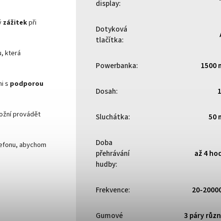
display
:
ý
zážitek
při
Dotyková
tlačítka
:
u, která
Powerbanka
:
1500 
mi s
podporou
Dosah
:
žní provádět
Sluchátka
:
50 
Doba
lefonu, abychom
přehrávání
až 4 ho
hudby
:
Frekvence
:
20-2000
Gumové
3 páry růz