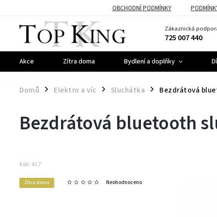
OBCHODNÍ PODMÍNKY
PODMÍNK
Zákaznická podpor
725 007 440
Akce
Zítra doma
Bydlení a doplňky
D
Domů
Elektro a víc
Sluchátka
Bezdrátová blue
/
/
/
Bezdrátová bluetooth s
Kód:
417
Neohodnoceno
Zítra doma