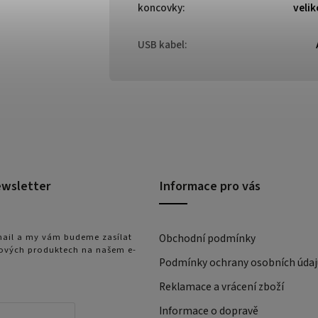
koncovky
:
velik
USB kabel
:
ewsletter
Informace pro vás
-mail a my vám budeme zasílat
Obchodní podmínky
ových produktech na našem e-
Podmínky ochrany osobních údaj
Reklamace a vrácení zboží
Informace o dopravě