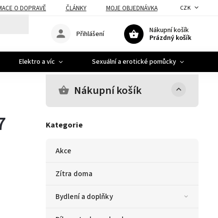
MACE O DOPRAVĚ
ČLÁNKY
MOJE OBJEDNÁVKA
CZK
Nákupní košík
Přihlášení
Prázdný košík
Elektro a víc
Sexuální a erotické pomůcky
A
Nákupní košík
7
Kategorie
Akce
Zítra doma
Bydlení a doplňky