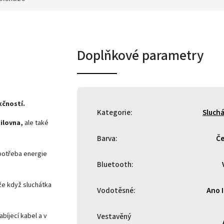
Doplňkové parametry
kčností.
Kategorie
:
Sluch
silovna,
ale také
Barva
:
Če
potřeba energie
Bluetooth
:
e když sluchátka
Vodotěsné
:
Ano 
abíjecí kabel a v
Vestavěný