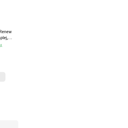
č Renew
plej,
ástavce,
d.