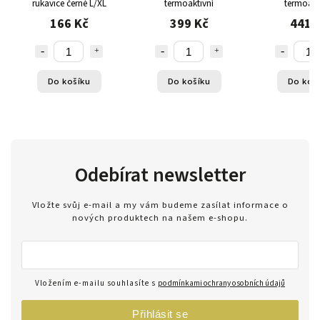
rukavice černé L/XL
termoaktivní
termoakt
166 Kč
399 Kč
441 
Do košíku
Do košíku
Do koš
Odebírat newsletter
Vložte svůj e-mail a my vám budeme zasílat informace o
nových produktech na našem e-shopu.
Vložením e-mailu souhlasíte s
podmínkami ochrany osobních údajů
Přihlásit se