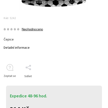
Kód:
5242
Neohodnoceno
Čepice
Detailní informace
Zeptat se
Sdílet
Expedice 48-96 hod.