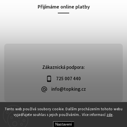
Přijímáme online platby
Zákaznická podpora:
725 007 440
info@topking.cz
Tento web používá soubory cookie. Dalším procházením tohoto webu
vyjadřujete souhlas s jejich používáním.. Více informací
zde
.
Copyright 2026
Top King
. Všechna práva vyhrazena.
Vytvořil
Shoptet
| Design
Shoptak.cz
Nastavení