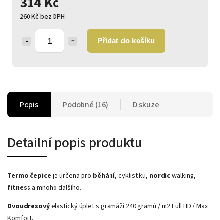
314 Kč
260 Kč bez DPH
Přidat do košíku
Popis
Podobné (16)
Diskuze
Detailní popis produktu
Termo čepice
je určena pro
běhání
, cyklistiku,
nordic
walking,
fitness
a mnoho dalšího.
Dvoudresový
elastický úplet s gramáží 240 gramů / m2 Full HD / Max
Komfort.