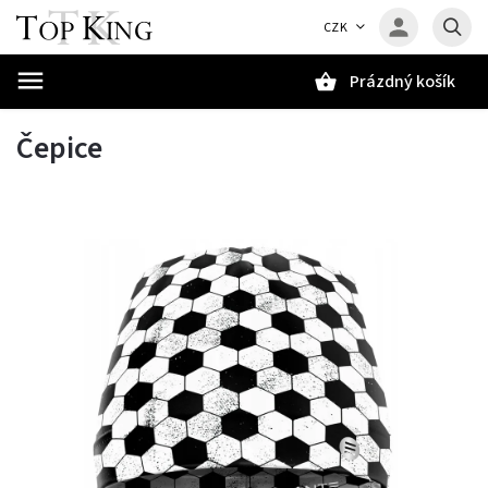
CZK
Prázdný košík
Hledat
Čepice