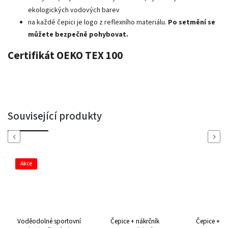
ekologických vodových barev
na každé čepici je logo z reflexního materiálu.
Po setmění se
můžete bezpečně pohybovat.
Certifikát OEKO TEX 100
Související produkty
Previous
Next
Akce
Voděodolné sportovní
Čepice + nákrčník
Čepice + ná