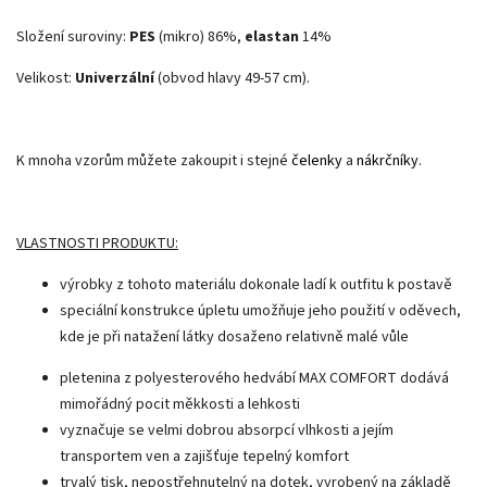
Složení suroviny:
PES
(mikro) 86%,
elastan
14%
Velikost:
Univerzální
(obvod hlavy 49-57 cm).
K mnoha vzorům můžete zakoupit i stejné
čelenky
a
nákrčníky
.
VLASTNOSTI PRODUKTU:
výrobky z tohoto materiálu dokonale ladí k outfitu k postavě
speciální konstrukce úpletu umožňuje jeho použití v oděvech,
kde je při natažení látky dosaženo relativně malé vůle
pletenina z polyesterového hedvábí MAX COMFORT dodává
mimořádný pocit měkkosti a lehkosti
vyznačuje se velmi dobrou absorpcí vlhkosti a jejím
transportem ven a zajišťuje tepelný komfort
trvalý tisk, nepostřehnutelný na dotek, vyrobený na základě