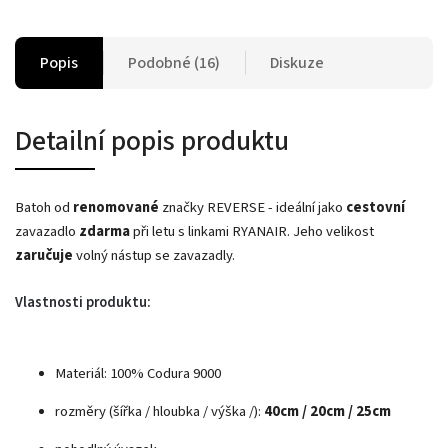
Popis
Podobné (16)
Diskuze
Detailní popis produktu
Batoh od
renomované
značky REVERSE - ideální jako
cestovní
zavazadlo
zdarma
při letu s linkami RYANAIR. Jeho velikost
zaručuje
volný nástup se zavazadly.
Vlastnosti produktu:
Materiál: 100% Codura 9000
rozměry (šířka / hloubka / výška /):
40cm / 20cm / 25cm