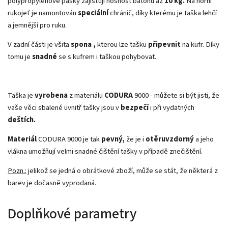
polypropylenové pásky zajišťují nosnost batohu až
10 kg.
Na horní
rukojeť je namontován
speciální
chránič, díky kterému je taška lehčí
a jemnější pro ruku.
V zadní části je všita
spona
,
kterou lze tašku
připevnit
na kufr. Díky
tomu je
snadné
se s kufrem i taškou pohybovat.
Taška je
vyrobena
z materiálu
CODURA
9000 - můžete si být jisti, že
vaše věci sbalené uvnitř tašky jsou v
bezpečí
i při vydatných
deštích.
Materiál
CODURA 9000 je tak
pevný,
že je i
otěruvzdorný
a jeho
vlákna umožňují velmi snadné čištění tašky v případě znečištění.
Pozn.:
jelikož se jedná o obrátkové zboží, může se stát, že některá z
barev je dočasně vyprodaná.
Doplňkové parametry