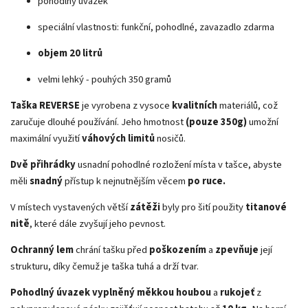
pohodlný úvazek
speciální vlastnosti: funkční, pohodlné, zavazadlo zdarma
objem 20 litrů
velmi lehký - pouhých 350 gramů
Taška REVERSE
je vyrobena z vysoce
kvalitních
materiálů, což
zaručuje dlouhé používání. Jeho hmotnost
(pouze 350g)
umožní
maximální využití
váhových limitů
nosičů.
Dvě přihrádky
usnadní pohodlné rozložení místa v tašce, abyste
měli
snadný
přístup k nejnutnějším věcem
po ruce.
V místech vystavených větší
zátěži
byly pro šití použity
titanové
nitě
, které dále zvyšují jeho pevnost.
Ochranný lem
chrání tašku před
poškozením
a
zpevňuje
její
strukturu, díky čemuž je taška tuhá a drží tvar.
Pohodlný úvazek vyplněný měkkou houbou
a
rukojeť
z