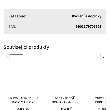
Kategorie
:
Bydlení a doplňky
EAN
:
5901179706623
Související produkty
Previous
Next
UMYVADLOVÁ BATERIE
Sada 2 ks brýlí
Cestovní kuf
BASIC CUBE ONE
MONTANA s dioptrií
PRINT S Pi
+3,5 na čtení a práci na
Multico
492 Kč
509 Kč
1 439