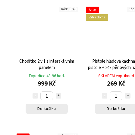
Kód:
1743
Kód
Akce
Zítra doma
Chodítko 2 v 1 s interaktivním
Pistole hladová kachna
panelem
pistole + 24x pěnových n
Expedice 48-96 hod.
SKLADEM exp. ihned
999 Kč
269 Kč
Do košíku
Do košíku