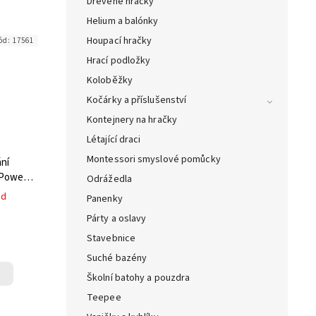
Dřevěné hračky
Helium a balónky
Houpací hračky
ód:
17561
Hrací podložky
Koloběžky
Kočárky a příslušenství
Kontejnery na hračky
Létající draci
Montessori smyslové pomůcky
ání
 Power
Odrážedla
ed
Panenky
Párty a oslavy
Stavebnice
Suché bazény
Školní batohy a pouzdra
Teepee