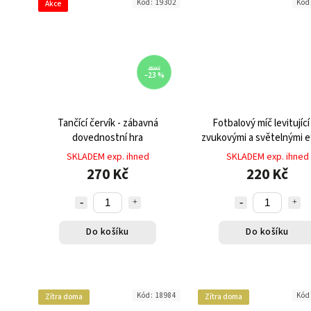
Kód:
19302
Kód
Akce
352 Kč
–23 %
Tančící červík - zábavná
Fotbalový míč levitující
dovednostní hra
zvukovými a světelnými e
SKLADEM exp. ihned
SKLADEM exp. ihned
270 Kč
220 Kč
Do košíku
Do košíku
Kód:
18984
Kód
Zítra doma
Zítra doma