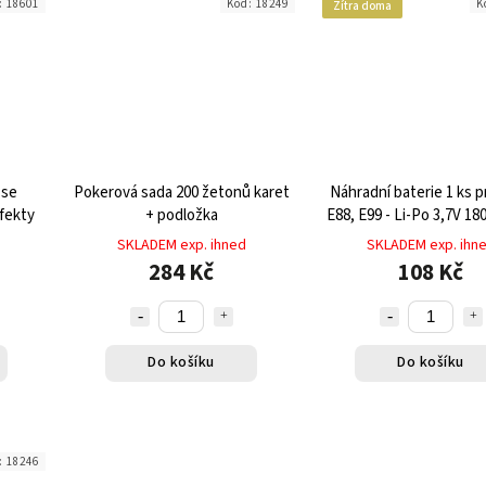
:
18601
Kód:
18249
K
Zítra doma
 se
Pokerová sada 200 žetonů karet
Náhradní baterie 1 ks p
fekty
+ podložka
E88, E99 - Li-Po 3,7V 1
výdrží až 15 minut l
SKLADEM exp. ihned
SKLADEM exp. ihn
284 Kč
108 Kč
Do košíku
Do košíku
:
18246