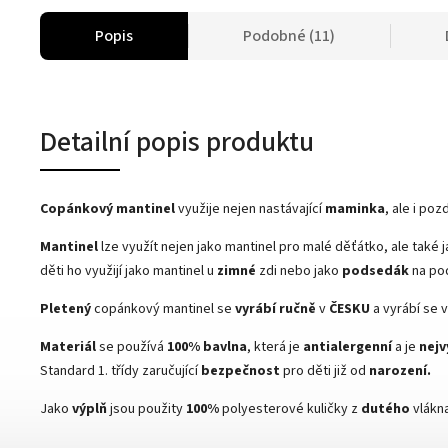
Popis
Podobné (11)
Detailní popis produktu
Copánkový mantinel
využije nejen nastávající
maminka
, ale i poz
Mantinel
lze využít nejen jako mantinel pro malé děťátko, ale také 
děti ho využijí jako mantinel u
zimné
zdi nebo jako
podsedák
na pod
Pletený
copánkový mantinel se
vyrábí
ručně
v
ČESKU
a vyrábí se
Materiál
se používá
100% bavlna
, která je
antialergenní
a je
nejv
Standard 1. třídy zaručující
bezpečnost
pro děti již od
narození.
Jako
výplň
jsou použity
100%
polyesterové kuličky z
dutého
vlákna