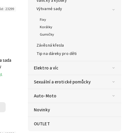
Vaničky a kyblíky
Výtvarné sady
ód:
23299
Fixy
Korálky
Gumičky
Závěsná křesla
Tip na dáreky pro děti
a sada
y
Elektro a víc
d.
Sexuální a erotické pomůcky
Auto-Moto
Novinky
OUTLET