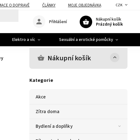
MACE O DOPRAVĚ
ČLÁNKY
MOJE OBJEDNÁVKA
CZK
Nákupní košík
Přihlášení
Prázdný košík
Elektro a víc
Sexuální a erotické pomůcky
A
Nákupní košík
ey
Kategorie
Akce
Zítra doma
Bydlení a doplňky