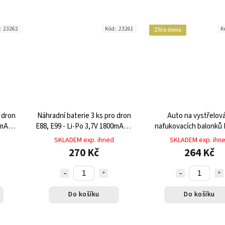
:
23262
Kód:
23261
K
Zítra doma
 dron
Náhradní baterie 3 ks pro dron
Auto na vystřelov
0mAh s
E88, E99 - Li-Po 3,7V 1800mAh s
nafukovacích balonků
u
výdrží až 15 minut letu
Baloon
SKLADEM exp. ihned
SKLADEM exp. ihn
270 Kč
264 Kč
Do košíku
Do košíku