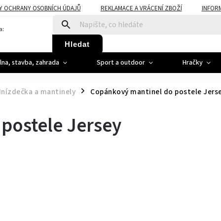
Y OCHRANY OSOBNÍCH ÚDAJŮ
REKLAMACE A VRÁCENÍ ZBOŽÍ
INFOR
a:
Hledat
ílna, stavba, zahrada
Sport a outdoor
Hračky
nízdečka a mantinely
Copánkový mantinel do postele Jers
/
postele Jersey