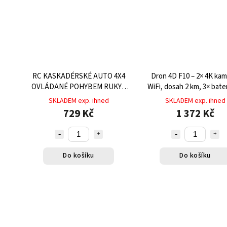
RC KASKADÉRSKÉ AUTO 4X4
Dron 4D F10 – 2× 4K kam
OVLÁDANÉ POHYBEM RUKY -
WiFi, dosah 2 km, 3× bate
MODRÉ, GESTO KONTROLA
min, pouzdro
SKLADEM exp. ihned
SKLADEM exp. ihned
729 Kč
1 372 Kč
Do košíku
Do košíku