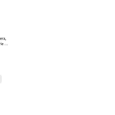
era,
rie 25