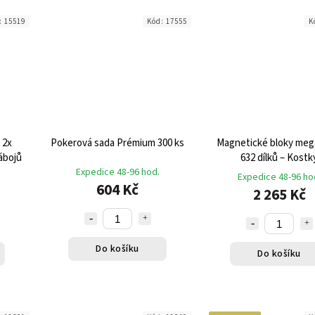
:
15519
Kód:
17555
K
 2x
Pokerová sada Prémium 300 ks
Magnetické bloky meg
ábojů
632 dílků – Kostk
Expedice 48-96 hod.
Expedice 48-96 ho
604 Kč
2 265 Kč
Do košíku
Do košíku