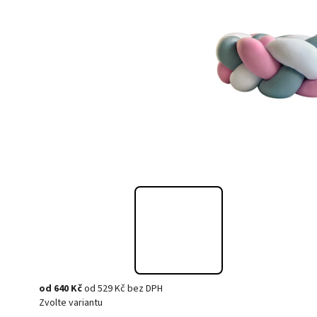
od
640 Kč
od
529 Kč
bez DPH
Zvolte variantu