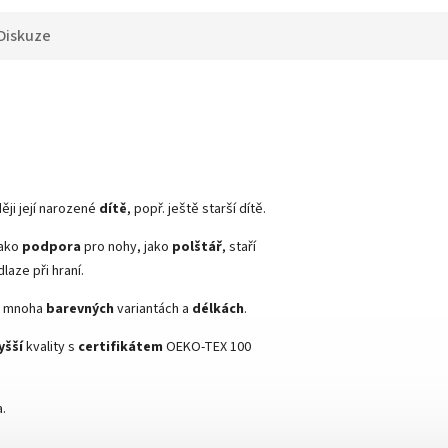
Diskuze
ději její narozené
dítě
, popř. ještě starší dítě.
jako
podpora
pro nohy, jako
polštář
, staří
laze při hraní.
 v mnoha
barevných
variantách a
délkách
.
yšší
kvality s
certifikátem
OEKO-TEX 100
.