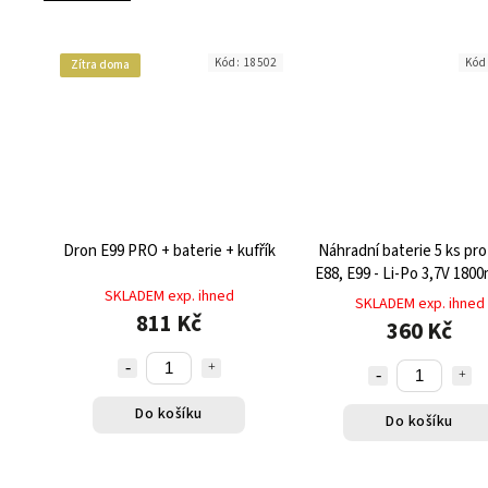
Kód:
18502
Kód
Zítra doma
Dron E99 PRO + baterie + kufřík
Náhradní baterie 5 ks pro
E88, E99 - Li-Po 3,7V 180
SKLADEM exp. ihned
výdrží až 15 minut let
SKLADEM exp. ihned
811 Kč
360 Kč
Do košíku
Do košíku