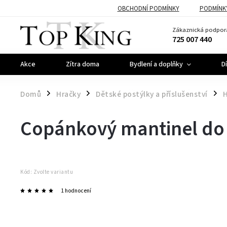
OBCHODNÍ PODMÍNKY
PODMÍNK
Zákaznická podpor
725 007 440
Akce
Zítra doma
Bydlení a doplňky
D
Domů
Hračky
Dětské postýlky a příslušenství
H
/
/
/
Copánkový mantinel do 
Kód:
Zvolte variantu
1 hodnocení