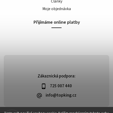
Články
Moje objednávka
Přijímáme online platby
Zákaznická podpora:
725 007 440
info@topking.cz