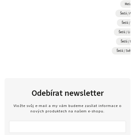
Melang
Šedá / Azu
Šedá / Če
Šedá / Lime
Šedá / Rů
Šedá / Světle
Odebírat newsletter
Vložte svůj e-mail a my vám budeme zasílat informace o
nových produktech na našem e-shopu.