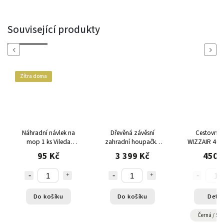
Související produkty
Previous
Next
Zítra doma
Náhradní návlek na
Dřevěná závěsní
Cestovní 
mop 1 ks Vileda
zahradní houpačka
WIZZAIR 40 x
Ultramax Microfibre 2v1
55x180cm
cm TOP
95 Kč
3 399 Kč
450 
- mikrovlákno, pratelný
až 60°C
Do košíku
Do košíku
Detai
Černá / Stř