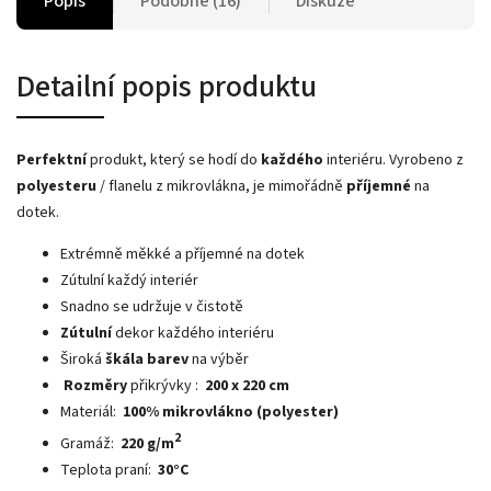
Popis
Podobné (16)
Diskuze
Detailní popis produktu
Perfektní
produkt, který se hodí do
každého
interiéru.
Vyrobeno z
polyesteru
/ flanelu z mikrovlákna, je mimořádně
příjemné
na
dotek.
Extrémně měkké a příjemné na dotek
Zútulní každý interiér
Snadno se udržuje v čistotě
Zútulní
dekor každého interiéru
Široká
škála barev
na výběr
Rozměry
přikrývky :
200 x 220
cm
Materiál:
100% mikrovlákno (polyester)
2
Gramáž:
220 g/m
Teplota praní:
30°C