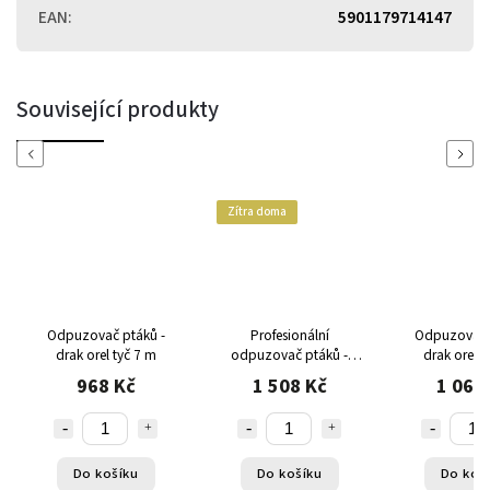
EAN
:
5901179714147
Související produkty
Previous
Next
Zítra doma
Odpuzovač ptáků -
Profesionální
Odpuzovač 
drak orel tyč 7 m
odpuzovač ptáků -
drak orel t
drak orel tyč 7 m
968 Kč
1 508 Kč
1 064
Do košíku
Do košíku
Do koš