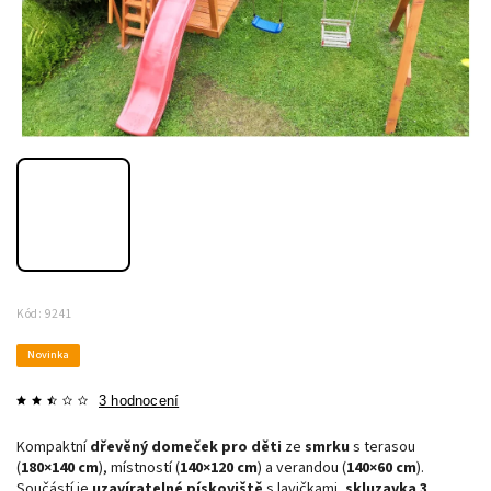
Kód:
9241
Novinka
3 hodnocení
Kompaktní
dřevěný domeček pro děti
ze
smrku
s terasou
(
180×140 cm
), místností (
140×120 cm
) a verandou (
140×60 cm
).
Součástí je
uzavíratelné pískoviště
s lavičkami,
skluzavka 3