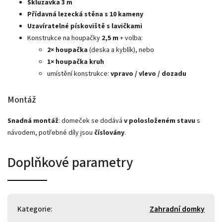
Skluzavka 3 m
Přídavná lezecká stěna s 10 kameny
Uzavíratelné pískoviště s lavičkami
Konstrukce na houpačky
2,5 m
+ volba:
2× houpačka
(deska a kyblík), nebo
1× houpačka kruh
umístění konstrukce:
vpravo / vlevo / dozadu
Montáž
Snadná montáž
: domeček se dodává
v polosloženém stavu
s
návodem, potřebné díly jsou
číslovány
.
Doplňkové parametry
Kategorie
:
Zahradní domky