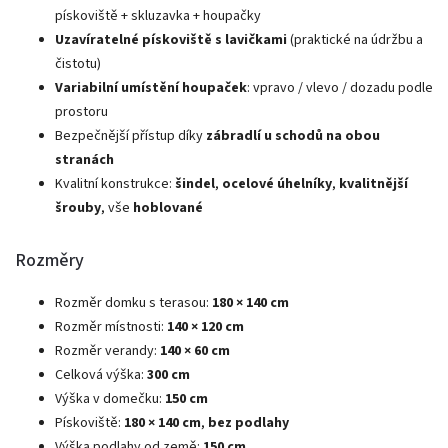
pískoviště + skluzavka + houpačky
Uzavíratelné pískoviště s lavičkami
(praktické na údržbu a
čistotu)
Variabilní umístění houpaček
: vpravo / vlevo / dozadu podle
prostoru
Bezpečnější přístup díky
zábradlí u schodů na obou
stranách
Kvalitní konstrukce:
šindel
,
ocelové úhelníky
,
kvalitnější
šrouby
, vše
hoblované
Rozměry
Rozměr domku s terasou:
180 × 140 cm
Rozměr místnosti:
140 × 120 cm
Rozměr verandy:
140 × 60 cm
Celková výška:
30
0 cm
Výška v domečku:
150 cm
Pískoviště:
180 × 140 cm
,
bez podlahy
Výška podlahy od země:
150 cm