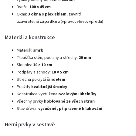
Dveře:
100 × 45 cm
Okna:
3 okna s plexisklem
, zevnitř
uzavíratelná
západkou
(vpravo, vlevo, vpředu)
Materiál a konstrukce
Materiál:
smrk
Tloušťka stěn, podlahy a střechy:
20 mm
Sloupky:
10 × 10 cm
Podpěry a schody:
10 × 5 cm
Střecha pokrytá
šindelem
Použity
kvalitnější šrouby
Konstrukce vyztužena
ocelovými úhelníky
Všechny prvky
hoblované ze všech stran
Stav dřeva:
vysušené, připravené k lakování
Herní prvky v sestavě