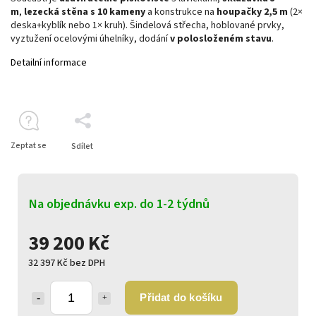
m
,
lezecká stěna s 10 kameny
a konstrukce na
houpačky 2,5 m
(2×
deska+kyblík nebo 1× kruh). Šindelová střecha, hoblované prvky,
vyztužení ocelovými úhelníky, dodání
v polosloženém stavu
.
Detailní informace
Zeptat se
Sdílet
Na objednávku exp. do 1-2 týdnů
39 200 Kč
32 397 Kč bez DPH
Přidat do košíku