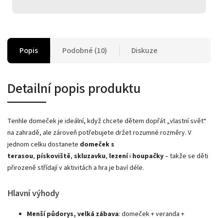
Popis
Podobné (10)
Diskuze
Detailní popis produktu
Tenhle domeček je ideální, když chcete dětem dopřát „vlastní svět“
na zahradě, ale zároveň potřebujete držet rozumné rozměry. V
jednom celku dostanete
domeček s
terasou
,
pískoviště
,
skluzavku
,
lezení
i
houpačky
– takže se děti
přirozeně střídají v aktivitách a hra je baví déle.
Hlavní výhody
Menší půdorys, velká zábava
: domeček + veranda +