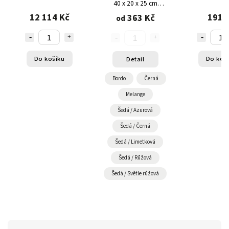
40 x 20 x 25 cm
TOPREV
12 114 Kč
191 
363 Kč
od
Do košíku
Do koš
Detail
Bordo
Černá
Melange
Šedá / Azurová
Šedá / Černá
Šedá / Limetková
Šedá / Růžová
Šedá / Světle růžová