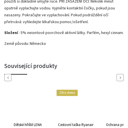
použití si důkladně umyjte ruce.
PŘI ZASAŽENÍ OČÍ: Několik minut
opatrně vyplachujte vodou.
Vyjměte kontaktní čočky, pokud jsou
nasazeny.
Pokračujte ve vyplachování.
Pokud podráždění očí
přetrvává: vyhledejte lékařskou pomoc/ošetření.
Složení
: 5% neiontové povrchově aktivní látky.
Parfém, hexyl cinnam.
Země původu: Německo
Související produkty
Previous
Next
Zítra doma
Dětské hřiště LENA
Cestovní taška Ryanair
Ochrana prot