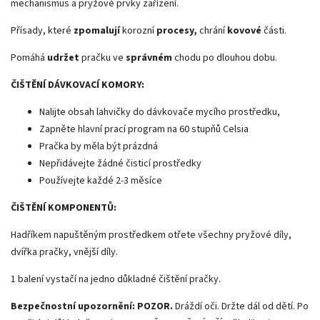
mechanismus a pryžové prvky zařízení.
Přísady, které
zpomalují
korozní
procesy,
chrání
kovové
části.
Pomáhá
udržet
pračku ve
správném
chodu po dlouhou dobu.
ČIŠTĚNÍ DÁVKOVACÍ KOMORY:
Nalijte obsah lahvičky do dávkovače mycího prostředku,
Zapněte hlavní prací program na 60 stupňů Celsia
Pračka by měla být prázdná
Nepřidávejte žádné čisticí prostředky
Používejte každé 2-3 měsíce
ČIŠTĚNÍ KOMPONENTŮ:
Hadříkem napuštěným prostředkem otřete všechny pryžové díly,
dvířka pračky, vnější díly.
1 balení vystačí na jedno důkladné čištění pračky.
Bezpečnostní upozornění: POZOR.
Dráždí oči.
Držte dál od dětí.
Po