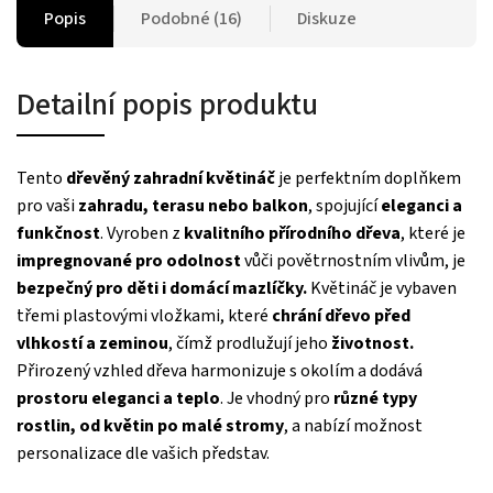
Popis
Podobné (16)
Diskuze
Detailní popis produktu
Tento
dřevěný zahradní květináč
je perfektním doplňkem
pro vaši
zahradu, terasu nebo balkon
, spojující
eleganci a
funkčnost
. Vyroben z
kvalitního přírodního dřeva
, které je
impregnované pro odolnost
vůči povětrnostním vlivům, je
bezpečný pro děti i domácí mazlíčky.
Květináč je vybaven
třemi plastovými vložkami, které
chrání dřevo před
vlhkostí a zeminou
, čímž prodlužují jeho
životnost.
Přirozený vzhled dřeva harmonizuje s okolím a dodává
prostoru eleganci a teplo
. Je vhodný pro
různé typy
rostlin, od květin po malé stromy
, a nabízí možnost
personalizace dle vašich představ.