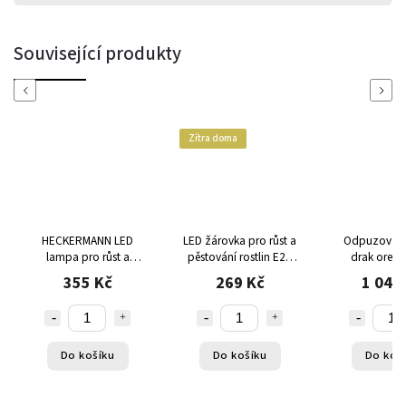
Související produkty
Previous
Next
Zítra doma
HECKERMANN LED
LED žárovka pro růst a
Odpuzovač 
lampa pro růst a
pěstování rostlin E27
drak orel t
pěstování rostlin s
10W
355 Kč
269 Kč
1 042
časovačem 2 ks
Do košíku
Do košíku
Do koš