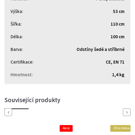
Výška
:
53 cm
Šířka
:
110 cm
Délka
:
100 cm
Barva
:
Odstíny šedé a stříbrné
Certifikace
:
CE, EN 71
Hmotnost
:
1,4 kg
Související produkty
Previous
Next
Akce
Zítra doma