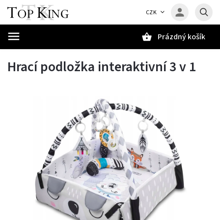
CZK
Prázdný košík
Hledat
Hrací podložka interaktivní 3 v 1