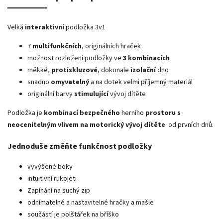
Velká
interaktivní
podložka 3v1
7
multifunkčních
, originálních hraček
možnost rozložení podložky ve
3 kombinacích
měkké,
protiskluzové
, dokonale
izolační
dno
snadno
omyvatelný
a na dotek velmi příjemný materiál
originální barvy
stimulující
vývoj dítěte
Podložka je
kombinací bezpečného
herního
prostoru s
neocenitelným vlivem na motorický vývoj dítěte
od prvních dnů.
Jednoduše změňte funkčnost podložky
vyvýšené boky
intuitivní rukojeti
Zapínání na suchý zip
odnímatelné a nastavitelné hračky a mašle
součástí je polštářek na bříško