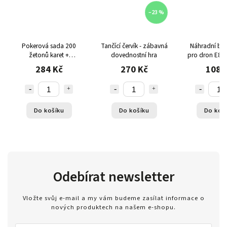
–23 %
Pokerová sada 200
Tančící červík - zábavná
Náhradní bate
žetonů karet +
dovednostní hra
pro dron E88, 
podložka
Po 3,7V 18
284 Kč
270 Kč
108 
výdrží až 15 m
Do košíku
Do košíku
Do koš
Odebírat newsletter
Vložte svůj e-mail a my vám budeme zasílat informace o
nových produktech na našem e-shopu.