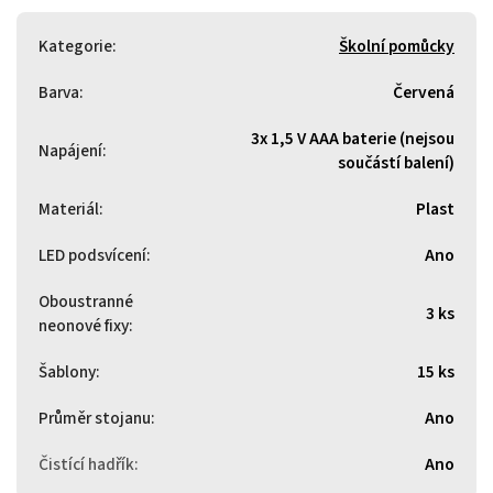
Kategorie
:
Školní pomůcky
Barva
:
Červená
3x 1,5 V AAA baterie (nejsou
Napájení
:
součástí balení)
Materiál
:
Plast
LED podsvícení
:
Ano
Oboustranné
3 ks
neonové fixy
:
Šablony
:
15 ks
Průměr stojanu
:
Ano
Čistící hadřík
:
Ano