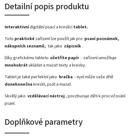
Detailní popis produktu
Interaktivní
digitální psací a kreslící
tablet.
Toto
praktické
zařízení lze použít jak pro
psaní poznámek,
nákupních seznamů,
tak jako
zápisník
.
Díky grafickému tabletu
ušetříte papír
- zařízení umožňuje
mnohokrát
ukládat a mazat texty a kresby.
Tablet je také perfektní jako
hračka
- nyní může vaše dítě
donekonečna
kreslit, psát a mazat.
Skvělý jako
vzdělávací nástroj
, povzbuzuje děti k procvičování
psaní.
Doplňkové parametry