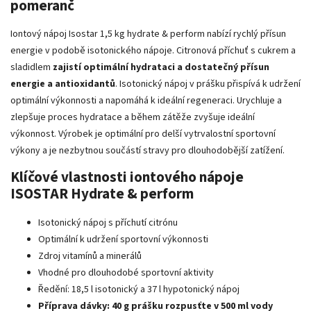
pomeranč
Iontový nápoj Isostar 1,5 kg hydrate
&
perform nabízí rychlý přísun
energie v podobě isotonického nápoje. Citronová příchuť s cukrem a
sladidlem
zajistí optimální hydrataci a dostatečný přísun
energie a antioxidantů
. Isotonický nápoj v prášku přispívá k udržení
optimální výkonnosti a napomáhá k ideální regeneraci. Urychluje a
zlepšuje proces hydratace a během zátěže zvyšuje ideální
výkonnost. Výrobek je optimální pro delší vytrvalostní sportovní
výkony a je nezbytnou součástí stravy pro dlouhodobější zatížení.
Klíčové vlastnosti iontového nápoje
ISOSTAR Hydrate
&
perform
Isotonický nápoj s příchutí citrónu
Optimální k udržení sportovní výkonnosti
Zdroj vitamínů a minerálů
Vhodné pro dlouhodobé sportovní aktivity
Ředění: 18,5 l isotonický a 37 l hypotonický nápoj
Příprava dávky: 40 g prášku rozpusťte v 500 ml vody