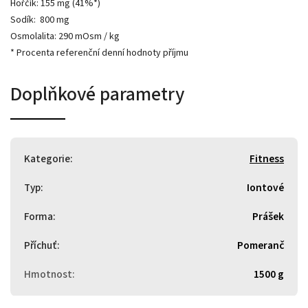
Hořčík: 155 mg (41%*)
Sodík:
800 mg
Osmolalita: 290 mOsm / kg
* Procenta referenční denní hodnoty příjmu
Doplňkové parametry
Kategorie
:
Fitness
Typ
:
Iontové
Forma
:
Prášek
Příchuť
:
Pomeranč
Hmotnost
:
1500 g