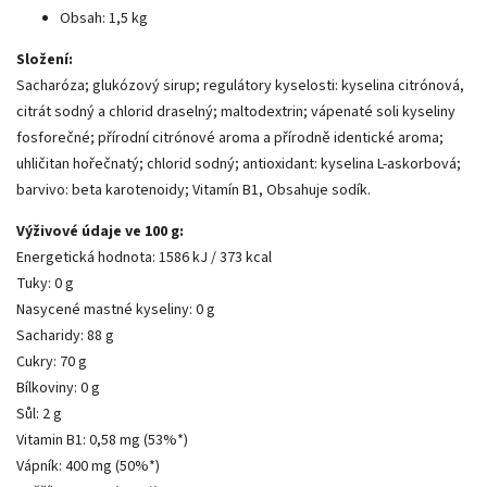
Obsah: 1,5 kg
Složení:
Sacharóza; glukózový sirup; regulátory kyselosti: kyselina citrónová,
citrát sodný a chlorid draselný; maltodextrin; vápenaté soli kyseliny
fosforečné; přírodní citrónové aroma a přírodně identické aroma;
uhličitan hořečnatý; chlorid sodný; antioxidant: kyselina L-askorbová;
barvivo: beta karotenoidy; Vitamín B1, Obsahuje sodík.
Výživové údaje ve 100 g:
Energetická hodnota:
1586 kJ / 373 kcal
Tuky:
0 g
Nasycené mastné kyseliny:
0 g
Sacharidy:
88 g
Cukry:
70 g
Bílkoviny: 0 g
Sůl:
2 g
Vitamin B1:
0,58 mg (53%*)
Vápník:
400 mg (50%*)