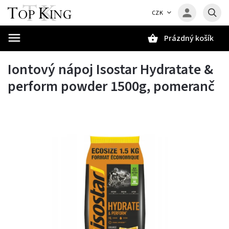
CZK
Prázdný košík
Hledat
Iontový nápoj Isostar Hydratate &
perform powder 1500g, pomeranč