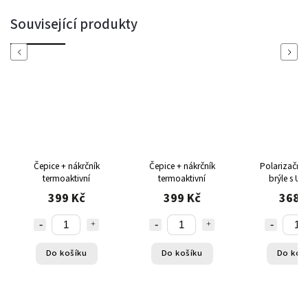
Související produkty
Previous
Next
Čepice + nákrčník
Čepice + nákrčník
Polarizační 
termoaktivní
termoaktivní
brýle s UV
elegantním p
399 Kč
399 Kč
368 
pro muže a
Do košíku
Do košíku
Do koš