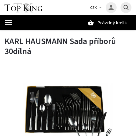
CZK
Prázdný košík
Hledat
KARL HAUSMANN Sada příborů
30dílná