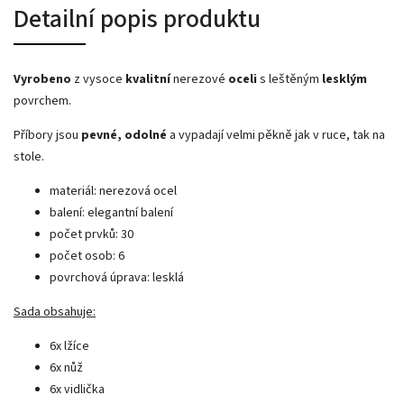
Detailní popis produktu
Vyrobeno
z vysoce
kvalitní
nerezové
oceli
s l
eštěným
lesklým
povrchem.
Příbory jsou
pevné, odolné
a vypadají velmi pěkně jak v ruce, tak na
stole.
materiál: nerezová ocel
balení: elegantní balení
počet prvků: 30
počet osob: 6
povrchová úprava: lesklá
Sada obsahuje:
6x lžíce
6x nůž
6x vidlička