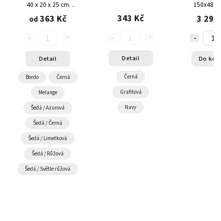
40 x 20 x 25 cm
150x48x4
TOPREV
343 Kč
363 Kč
3 293
od
Detail
Detail
Do koš
Černá
Bordo
Černá
Grafitová
Melange
Navy
Šedá / Azurová
Šedá / Černá
Šedá / Limetková
Šedá / Růžová
Šedá / Světle růžová