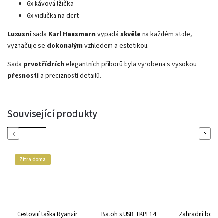
6x kávová lžička
6x vidlička na dort
Luxusní
sada
Karl Hausmann
vypadá
skvěle
na každém stole,
vyznačuje se
dokonalým
vzhledem a estetikou.
Sada
prvotřídních
elegantních příborů byla vyrobena s vysokou
přesností
a precizností detailů.
Související produkty
Previous
Next
Zítra doma
Cestovní taška Ryanair
Batoh s USB TKPL14
Zahradní box 