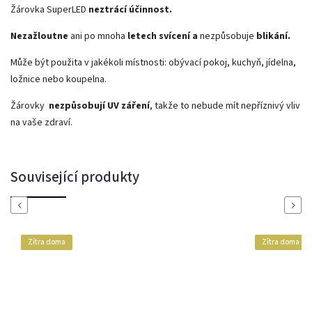
Žárovka SuperLED
neztrácí účinnost.
Nezažloutne
ani po mnoha
letech svícení a
nezpůsobuje
blikání.
Může být použita v jakékoli místnosti: obývací pokoj, kuchyň, jídelna,
ložnice nebo koupelna.
Žárovky
nezpůsobují UV záření
, takže to nebude mít nepříznivý vliv
na vaše zdraví.
Související produkty
Previous
Next
Zítra doma
Zítra doma