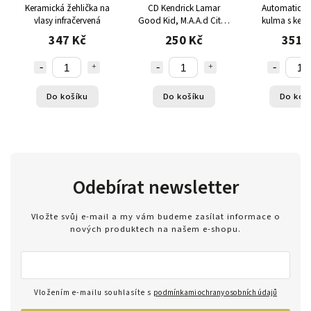
Keramická žehlička na
CD Kendrick Lamar
Automatická 
vlasy infračervená
Good Kid, M.A.A.d City -
kulma s ker
CD / Album
povlakem be
347 Kč
250 Kč
351 
Do košíku
Do košíku
Do koš
Odebírat newsletter
Vložte svůj e-mail a my vám budeme zasílat informace o
nových produktech na našem e-shopu.
Vložením e-mailu souhlasíte s
podmínkami ochrany osobních údajů