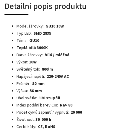
Detailní popis produktu
Model žárovky:
GU10 10W
Typ LED:
SMD 2835
Téma:
GU10
Teplá bílá 3000K
Barva žárovky:
bílá / mléčná
Výkon:
10W
Světelný tok:
800lm
Napájecí napětí:
220-240V AC
Průměr:
50 mm
Výška:
56 mm
Úhel světla:
120 stupňů
Index podání barev CRI:
Ra> 80
Počet cyklů zapnutí / vypnutí:
20 000
Životnost:
30
000 h
Certifikáty:
CE, RoHS