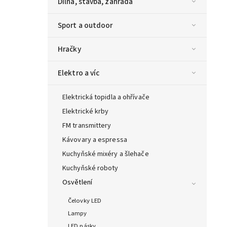
Dílna, stavba, zahrada
Sport a outdoor
Hračky
Elektro a víc
Elektrická topidla a ohřívače
Elektrické krby
FM transmittery
Kávovary a espressa
Kuchyňské mixéry a šlehače
Kuchyňské roboty
Osvětlení
Čelovky LED
Lampy
LED pásky