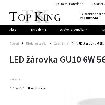
OBCHODNÍ PODMÍNKY
PODMÍNK
Zákaznická podpor
725 007 440
Akce
Zítra doma
Bydlení a doplňky
D
Domů
Elektro a víc
Osvětlení
LED žárovka GU1
/
/
/
LED žárovka GU10 6W 5
Kód:
4662
Neohodnoceno