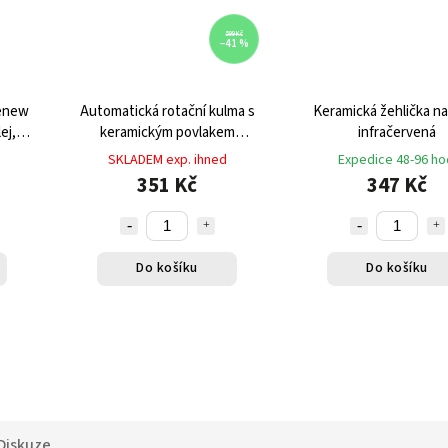
599 Kč
–41 %
Renew
Automatická rotační kulma s
Keramická žehlička na
ej,
keramickým povlakem
infračervená
tavce,
bezdrátová
SKLADEM exp. ihned
Expedice 48-96 ho
351 Kč
347 Kč
Do košíku
Do košíku
Diskuze