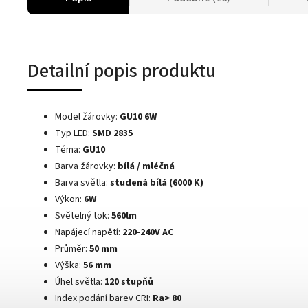
Detailní popis produktu
Model žárovky:
GU10 6W
Typ LED:
SMD 2835
Téma:
GU10
Barva žárovky:
bílá / mléčná
Barva světla:
studená bílá (6000 K)
Výkon:
6W
Světelný tok:
560lm
Napájecí napětí:
220-240V AC
Průměr:
50 mm
Výška:
56 mm
Úhel světla:
120 stupňů
Index podání barev CRI:
Ra> 80