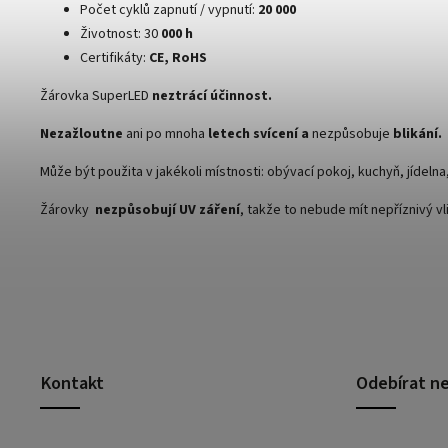
Počet cyklů zapnutí / vypnutí:
20 000
Životnost: 30
000 h
Certifikáty:
CE, RoHS
Žárovka SuperLED
neztrácí účinnost.
Nezažloutne
ani po mnoha
letech svícení a
nezpůsobuje
blikání.
Může být použita v jakékoli místnosti: obývací pokoj, kuchyň, jídeln
Žárovky
nezpůsobují UV záření
, takže to nebude mít nepříznivý vl
Kontakt
Odebírat n