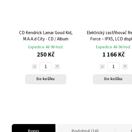
CD Kendrick Lamar Good Kid,
Elektrický zastřihovač 
M.A.A.d City - CD / Album
Force – IPX5, LCD displ
vestavěná svítilna, 4 nás
Expedice 48-96 hod.
Expedice 48-96 hod.
USB nabíjení
250 Kč
1 166 Kč
Do košíku
Do košíku
Popis
Podobné (16)