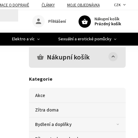
MACE O DOPRAVĚ
ČLÁNKY
MOJE OBJEDNÁVKA
CZK
Nákupní košík
Přihlášení
Prázdný košík
Elektro a víc
Sexuální a erotické pomůcky
A
Nákupní košík
Kategorie
Akce
Zítra doma
Bydlení a doplňky