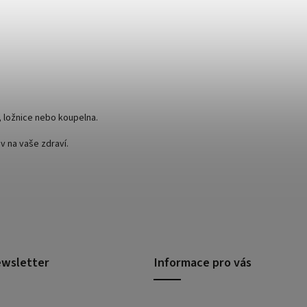
a, ložnice nebo koupelna.
iv na vaše zdraví.
ewsletter
Informace pro vás