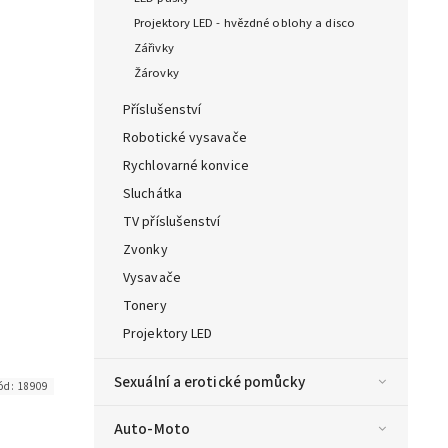
Projektory LED - hvězdné oblohy a disco
Zářivky
Žárovky
Příslušenství
Robotické vysavače
Rychlovarné konvice
Sluchátka
TV příslušenství
Zvonky
Vysavače
Tonery
Projektory LED
Sexuální a erotické pomůcky
ód:
18909
Auto-Moto