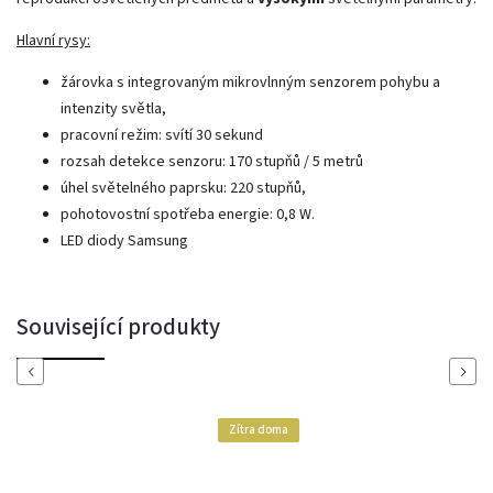
Hlavní rysy:
žárovka s integrovaným mikrovlnným senzorem pohybu a
intenzity světla,
pracovní režim: svítí 30 sekund
rozsah detekce senzoru: 170 stupňů / 5 metrů
úhel světelného paprsku: 220 stupňů,
pohotovostní spotřeba energie: 0,8 W.
LED diody Samsung
Související produkty
Previous
Next
Zítra doma