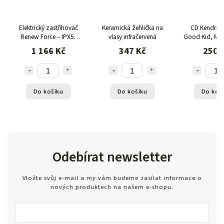
Elektrický zastřihovač
Keramická žehlička na
CD Kendrick Lamar
Renew Force – IPX5,
vlasy infračervená
Good Kid, M.A.
LCD displej, vestavěná
CD / Al
1 166 Kč
347 Kč
250 
svítilna, 4 nástavce, USB
nabíjení
Do košíku
Do košíku
Do koš
Odebírat newsletter
Vložte svůj e-mail a my vám budeme zasílat informace o
nových produktech na našem e-shopu.