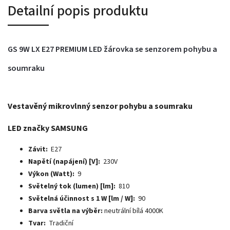
Detailní popis produktu
GS 9W LX E27 PREMIUM LED žárovka se senzorem pohybu a
soumraku
Vestavěný mikrovlnný senzor pohybu a soumraku
LED značky SAMSUNG
Závit:
E27
Napětí (napájení) [V]:
230V
Výkon (Watt):
9
Světelný tok (lumen) [lm]:
810
Světelná účinnost s 1 W [lm / W]:
90
Barva světla na výběr:
neutrální
bílá 4000K
Tvar:
Tradiční