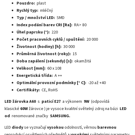
Pouzdro:
plast
Rychlý typ:
mléčný
Typ / množství LED:
SMD
Index podání barev CRI [Ra]:
RA> 80
Úhel paprsku (°):
220
Počet pracovních cyklů / spuštění:
20 000
Životnost (hodiny) [h]:
30 000
Průměrná životnost (roky):
15
Doba zapálení (sekundy) [s]:
okamžitá
Velikost [mm]:
60 x 108
Energetická třída:
A ++
Optimální provozní podmínky [° C]:
-20 až +40
Certifikáty:
CE, RoHS
LED žárovka A60
s
paticí E27
a výkonem
9W
(odpovídá
klasické
60W
žárovce
) je vysoce kvalitní světelný zdroj na bázi
LED
od
renomované značky
SAMSUNG.
LED
diody
se vyznačují
vysokou
odolností, věrnou
barevnou
reprodukcí osvětlených předmětů a
vysokými
světelnými parametry.