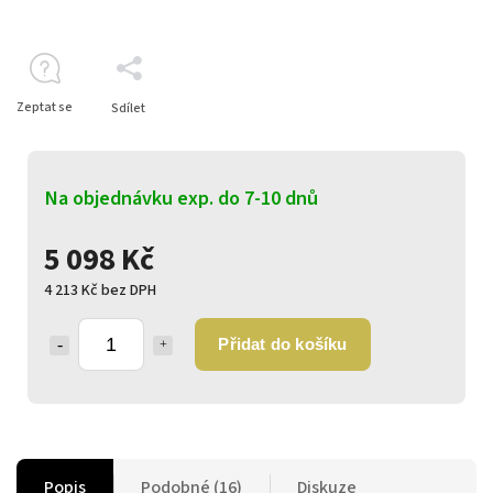
Zeptat se
Sdílet
Na objednávku exp. do 7-10 dnů
5 098 Kč
4 213 Kč bez DPH
Přidat do košíku
Popis
Podobné (16)
Diskuze