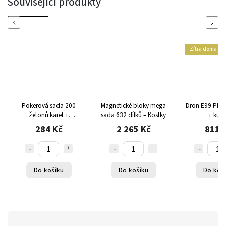
Související produkty
Previous
Next
Zítra doma
Pokerová sada 200
Magnetické bloky mega
Dron E99 PRO + bateri
žetonů karet +
sada 632 dílků – Kostky
+ kufří
podložka
284 Kč
2 265 Kč
811 
Do košíku
Do košíku
Do koš