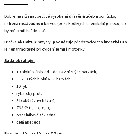
Dobře
navržená,
pečlivě vyrobená
dřevěná
učební pomůcka,
natřená
nezávadnou
barvou (bez škodlivých chemikálií) je něco, co
by mělo mít každé dítě.
Hračka
aktivizuje
smysly,
podněcuje
představivost a
kreativitu
a
je nenahraditelné při cvičení
jemné
motoriky.
Sada obsahuje:
10 bloků s čísly od 1 do 10 v různých barvách,
55 kulatých bloků v 10 barvách,
10 ryb,
rybářský prut,
8 bloků různých tvarů,
ZNAKY (+, -, x, ÷, =),
obdélníková základna
celá abeceda
Rozměry:
30 cm x 30 cm x 7,5 cm