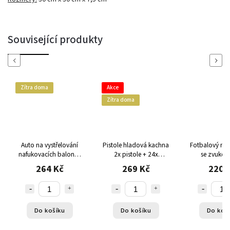
Související produkty
Previous
Next
Zítra doma
Akce
Zítra doma
Auto na vystřelování
Pistole hladová kachna
Fotbalový míč 
nafukovacích balonků
2x pistole + 24x
se zvukov
Power Baloon
pěnových nábojů
světelnými 
264 Kč
269 Kč
220 
Do košíku
Do košíku
Do koš