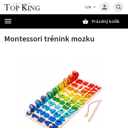
CZK
Prázdný košík
Hledat
Montessori trénink mozku