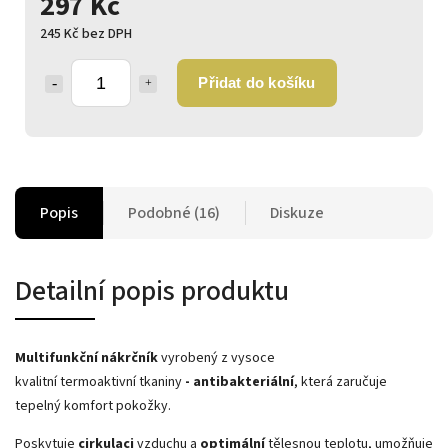
297 Kč
245 Kč bez DPH
Přidat do košíku
Popis
Podobné (16)
Diskuze
Detailní popis produktu
Multifunkční nákrčník
vyrobený z vysoce
kvalitní
termoaktivní
tkaniny
- antibakteriální
, která zaručuje
tepelný komfort pokožky.
Poskytuje
cirkulaci
vzduchu a
optimální
tělesnou teplotu, umožňuje