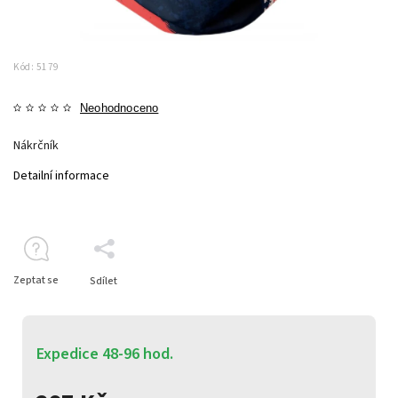
Kód:
5179
Neohodnoceno
Nákrčník
Detailní informace
Zeptat se
Sdílet
Expedice 48-96 hod.