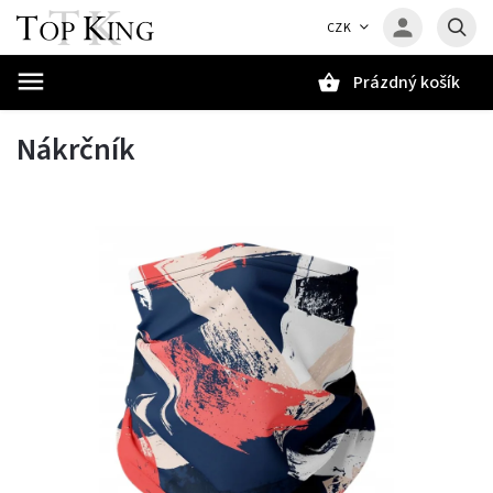
CZK
Prázdný košík
Hledat
Nákrčník