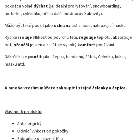
pokožce volně
dýchat
(je ideální pro lyžování, snowboarding,
motorku, cyklistiku, běh a další outdoorové aktivity).
Může být také použit jako
ochrana
úst a nosu, nahrazující masku.
Rychle
izoluje
vlhkost od povrchu těla,
reguluje
teplotu, absorbuje
pot,
přenáší
jej ven a zajišťuje vysoký
komfort
používání.
Nákrčník lze
použít
jako
: čepici, bandamu, šátek,
čelenku
, kuklu,
masku atd.
K mnoha vzorům můžete zakoupit i stejné
čelenky
a
čepice
.
Vlastnosti produktu:
Antialergický
Odvádí vlhkost od pokožky
Zabraňuje ochlazení těla