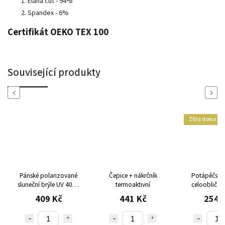
Elana cut - 94%
Spandex - 6%
Certifikát OEKO TEX 100
Související produkty
Previous
Next
Zítra doma
Pánské polarizované
Čepice + nákrčník
Potápěčská
sluneční brýle UV 400 s
termoaktivní
celoobličej
pouzdrem - zrcadlové
409 Kč
441 Kč
254 
modro-zelené