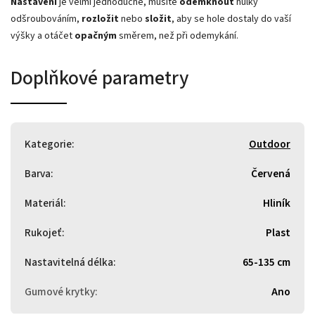
Nastavení
je velmi jednoduché, musíte
odemknout
hůlky
odšroubováním,
rozložit
nebo
složit
, aby se hole dostaly do vaší
výšky a otáčet
opačným
směrem, než při odemykání.
Doplňkové parametry
Kategorie
:
Outdoor
Barva
:
Červená
Materiál
:
Hliník
Rukojeť
:
Plast
Nastavitelná délka
:
65-135 cm
Gumové krytky
:
Ano