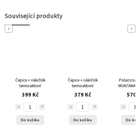
Související produkty
Previous
Next
Čepice + nákrčník
Čepice + nákrčník
Polarizovan
termoaktivní
termoaktivní
MONTANA s 
čočkami pro
399 Kč
379 Kč
570 
jízdu a ry
Do košíku
Do košíku
Do koš