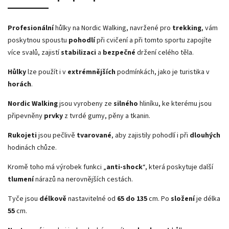
Profesionální
hůlky na Nordic Walking, navržené pro
trekking
, vám
poskytnou spoustu
pohodlí
při cvičení a při tomto sportu zapojíte
více svalů, zajistí
stabilizaci
a
bezpečné
držení celého těla.
Hůlky
lze použít i v
extrémnějších
podmínkách, jako je turistika v
horách
.
Nordic Walking
jsou vyrobeny ze
silného
hliníku, ke kterému jsou
připevněny
prvky
z tvrdé gumy, pěny a tkanin.
Rukojeti
jsou pečlivě
tvarované
, aby zajistily pohodlí i při
dlouhých
hodinách chůze.
Kromě toho má výrobek funkci „
anti-shock
“, která poskytuje další
tlumení
nárazů na nerovnějších cestách.
Tyče jsou
délkově
nastavitelné od
65 do 135
cm. Po
složení
je délka
55
cm.