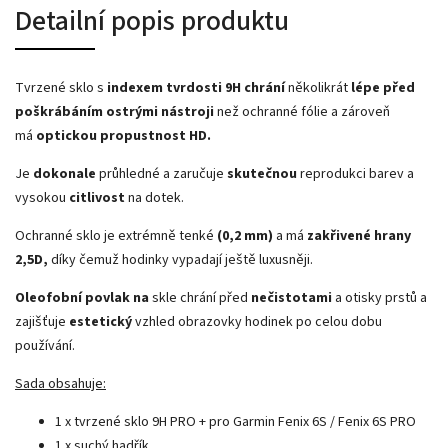
Detailní popis produktu
Tvrzené sklo s
indexem tvrdosti 9H
chrání
několikrát
lépe před
poškrábáním ostrými nástroji
než
ochranné fólie a zároveň
má
optickou propustnost HD.
J
e
dokonale
průhledné a zaručuje
skutečnou
reprodukci barev a
vysokou
citlivost
na dotek.
Ochranné sklo je extrémně tenké
(0,2 mm)
a má
zakřivené hrany
2,5D,
díky čemuž hodinky vypadají ještě luxusněji.
Oleofobní povlak na
skle chrání před
nečistotami
a otisky prstů a
zajišťuje
estetický
vzhled obrazovky hodinek po celou dobu
používání.
Sada obsahuje:
1 x tvrzené sklo 9H PRO + pro Garmin Fenix ​​6S / Fenix 6S PRO
1 x suchý hadřík