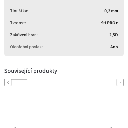
Tloušťka
:
0,2 mm
Tvrdost
:
9H PRO+
Zakřivení hran
:
2,5D
Oleofobní povlak
:
Ano
Související produkty
Previous
Next