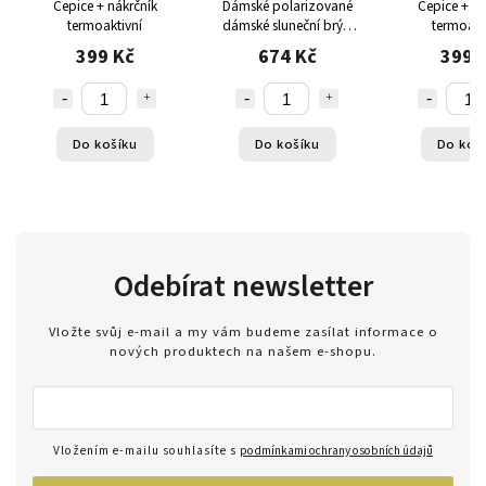
Čepice + nákrčník
Dámské polarizované
Čepice + ná
termoaktivní
dámské sluneční brýle
termoakt
PolarZONE UV 400
399 Kč
674 Kč
399 
béžové
Do košíku
Do košíku
Do koš
Odebírat newsletter
Vložte svůj e-mail a my vám budeme zasílat informace o
nových produktech na našem e-shopu.
Vložením e-mailu souhlasíte s
podmínkami ochrany osobních údajů