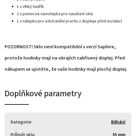
1 x vlhký hadřík
2 x pomocná samolepka pro nanášení skla
1 x nálepka pro odstranění prachu z displeje před instalací
POZORNOST! Sklo není kompatibilní s verzí Saphire,
protože hodinky mají na okrajích zakřivený displej. Před
nákupem se ujistěte, že vaše hodinky mají plochý displej.
Doplňkové parametry
Kategorie
:
Běhání
Průměr skla
:
35 mm