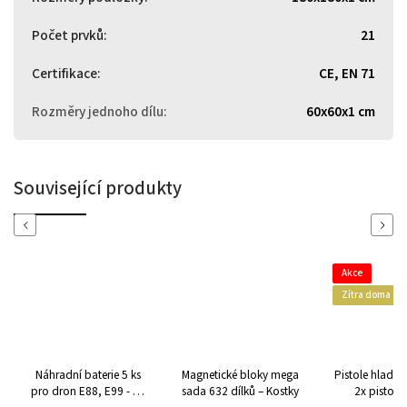
Počet prvků
:
21
Certifikace
:
CE, EN 71
Rozměry jednoho dílu
:
60x60x1 cm
Související produkty
Previous
Next
Akce
Zítra doma
Náhradní baterie 5 ks
Magnetické bloky mega
Pistole hlado
pro dron E88, E99 - Li-
sada 632 dílků – Kostky
2x pistole