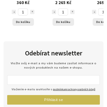
Po 3,7V 1800mAh s
pěnových 
360 Kč
2 265 Kč
269 
výdrží až 15 minut letu
Do košíku
Do košíku
Do koš
Odebírat newsletter
Vložte svůj e-mail a my vám budeme zasílat informace o
nových produktech na našem e-shopu.
Vložením e-mailu souhlasíte s
podmínkami ochrany osobních údajů
Přihlásit se