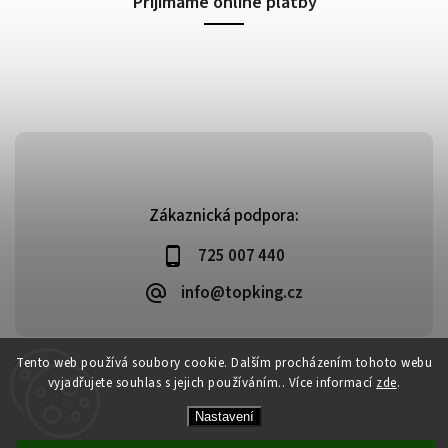
Přijímáme online platby
Zákaznická podpora:
725 007 440
info@topking.cz
Tento web používá soubory cookie. Dalším procházením tohoto webu
vyjadřujete souhlas s jejich používáním.. Více informací
zde
.
Copyright 2026
Top King
. Všechna práva vyhrazena.
Vytvořil
Shoptet
| Design
Shoptak.cz
Nastavení