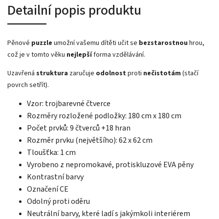
Detailní popis produktu
Pěnové
puzzle
umožní vašemu dítěti učit se
bezstarostnou
hrou,
což je v tomto věku
nejlepší
forma vzdělávání.
Uzavřená
struktura
zaručuje
odolnost
proti
nečistotám
(stačí
povrch setřít).
Vzor: trojbarevné čtverce
Rozměry rozložené podložky: 180 cm x 180 cm
Počet prvků: 9 čtverců +18 hran
Rozměr prvku (největšího): 62 x 62 cm
Tloušťka: 1 cm
Vyrobeno z nepromokavé, protiskluzové EVA pěny
Kontrastní barvy
Označení CE
Odolný proti oděru
Neutrální barvy, které ladí s jakýmkoli interiérem