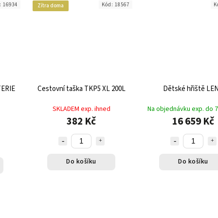
:
16934
Kód:
18567
K
Zítra doma
ERIE
Cestovní taška TKP5 XL 200L
Dětské hřiště LE
SKLADEM exp. ihned
Na objednávku exp. do 7
382 Kč
16 659 Kč
Do košíku
Do košíku