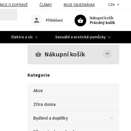
MACE O DOPRAVĚ
ČLÁNKY
MOJE OBJEDNÁVKA
CZK
Nákupní košík
Přihlášení
Prázdný košík
Elektro a víc
Sexuální a erotické pomůcky
A
Nákupní košík
Kategorie
Akce
Zítra doma
Bydlení a doplňky