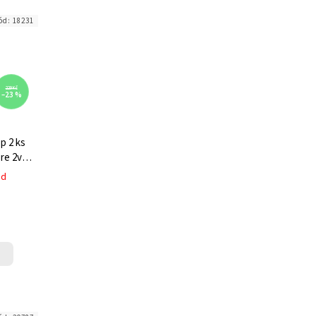
ód:
18231
229 Kč
–23 %
p 2 ks
re 2v1 -
ed