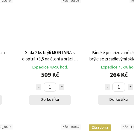
:
20079
Kód:
20805
K
cm -
Sada 2 ks brýlí MONTANA s
Pánské polarizované s
ý
dioptrií +3,5 na čtení a práci na
brýle se zrcadlovými skl
počítači
Expedice 48-96 hod.
Expedice 48-96 ho
509 Kč
264 Kč
Do košíku
Do košíku
27_BOR
Kód:
10062
Kód:
1
Zítra doma