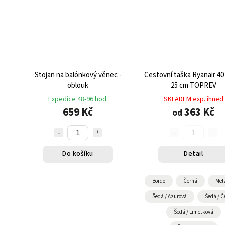
Stojan na balónkový věnec -
Cestovní taška Ryanair 40 
oblouk
25 cm TOPREV
Expedice 48-96 hod.
SKLADEM exp. ihned
659 Kč
363 Kč
od
Do košíku
Detail
Bordo
Černá
Mel
Šedá / Azurová
Šedá / Č
Šedá / Limetková