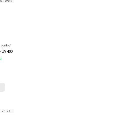
ód:
20787
luneční
y UV 400
d.
1727_CER