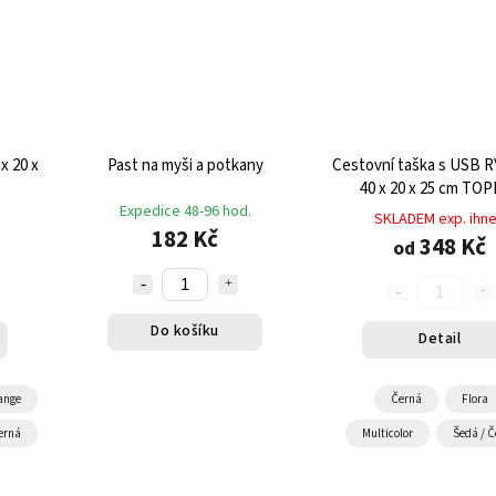
x 20 x
Past na myši a potkany
Cestovní taška s USB 
40 x 20 x 25 cm TO
Expedice 48-96 hod.
SKLADEM exp. ihn
182 Kč
348 Kč
od
Do košíku
Detail
ange
Černá
Flora
erná
Multicolor
Šedá / Č