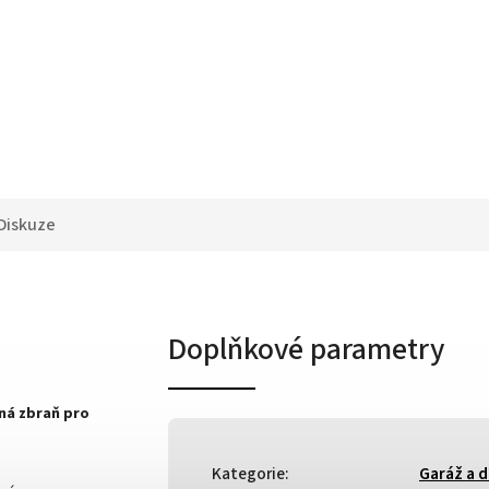
Diskuze
Doplňkové parametry
jná zbraň pro
Kategorie
:
Garáž a d