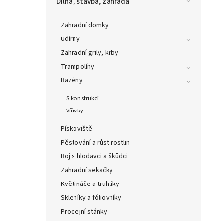
Dílna, stavba, zahrada
Zahradní domky
Udírny
Zahradní grily, krby
Trampolíny
Bazény
S konstrukcí
Vířivky
Pískoviště
Pěstování a růst rostlin
Boj s hlodavci a škůdci
Zahradní sekačky
Květináče a truhlíky
Skleníky a fóliovníky
Prodejní stánky