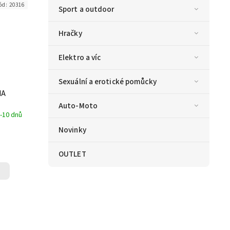
ód:
20316
Sport a outdoor
Hračky
Elektro a víc
Sexuální a erotické pomůcky
NA
Auto-Moto
-10 dnů
Novinky
OUTLET