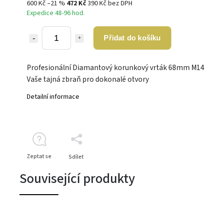
600 Kč
–21 %
472 Kč
390 Kč bez DPH
Expedice 48-96 hod.
Přidat do košíku
Profesionální Diamantový korunkový vrták 68mm M14
Vaše tajná zbraň pro dokonalé otvory
Detailní informace
Zeptat se
Sdílet
Související produkty