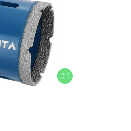
600 Kč
–21 %