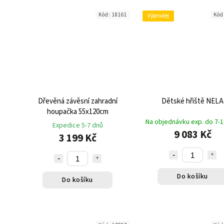
Kód:
18161
Kód
Výprodej
Dřevěná závěsní zahradní
Dětské hřiště NELA
houpačka 55x120cm
Na objednávku exp. do 7-1
Expedice 5-7 dnů
9 083 Kč
3 199 Kč
Do košíku
Do košíku