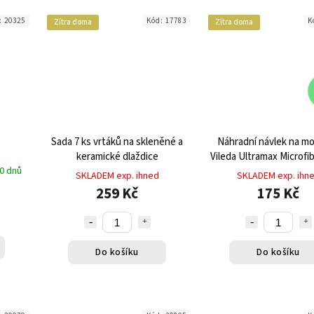
:
20325
Kód:
17783
K
Zítra doma
Zítra doma
Sada 7 ks vrtáků na skleněné a
Náhradní návlek na mo
keramické dlaždice
Vileda Ultramax Microfib
0 dnů
mikrovlákno
SKLADEM exp. ihned
SKLADEM exp. ihn
259 Kč
175 Kč
Do košíku
Do košíku