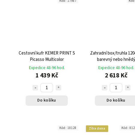
Kód:
17987
Kód
Cestovní kufr KEMER PRINT S
Zahradní box/truhla 120
Picasso Multicolor
barevný nebo hněd
Expedice 48-96 hod.
Expedice 48-96 hod.
1 439 Kč
2 618 Kč
Do košíku
Do košíku
Kód:
18128
Kód:
81
Zítra doma