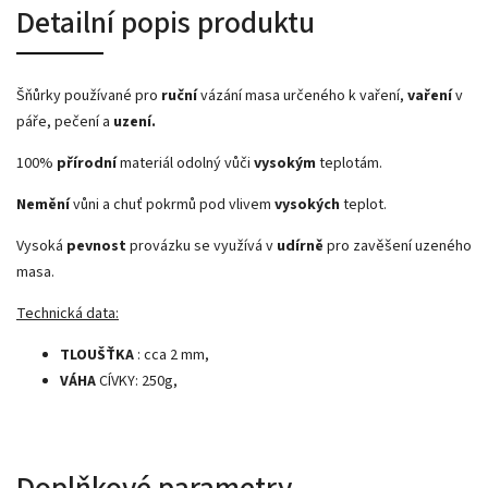
Detailní popis produktu
Šňůrky používané pro
ruční
vázání masa určeného k vaření,
vaření
v
páře, pečení a
uzení.
100%
přírodní
materiál odolný vůči
vysokým
teplotám.
Nemění
vůni a chuť pokrmů pod vlivem
vysokých
teplot.
Vysoká
pevnost
provázku se využívá v
udírně
pro zavěšení uzeného
masa.
Technická data:
TLOUŠŤKA
: cca 2 mm,
VÁHA
CÍVKY: 250g,
Doplňkové parametry