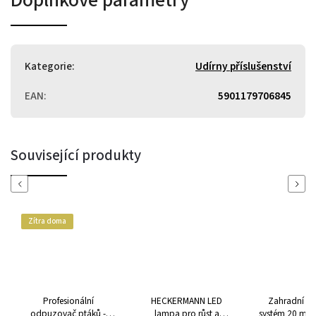
Kategorie
:
Udírny příslušenství
EAN
:
5901179706845
Související produkty
Previous
Next
Zítra doma
Profesionální
HECKERMANN LED
Zahradní ml
odpuzovač ptáků -
lampa pro růst a
systém 20 m - 