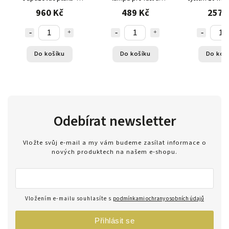
drak orel LEOPARD
pěstování rostlin s
vodní cl
960 Kč
489 Kč
257 
časovačem 3 ks
Do košíku
Do košíku
Do koš
Odebírat newsletter
Vložte svůj e-mail a my vám budeme zasílat informace o
nových produktech na našem e-shopu.
Vložením e-mailu souhlasíte s
podmínkami ochrany osobních údajů
Přihlásit se