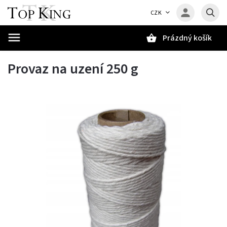
CZK
Prázdný košík
Hledat
Provaz na uzení 250 g