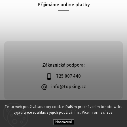
Přijímáme online platby
Zákaznická podpora:
725 007 440
info@topking.cz
Tento web používá soubory cookie. Dalším procházením tohoto webu
vyjadřujete souhlas s jejich používáním.. Více informací
zde
.
Copyright 2026
Top King
. Všechna práva vyhrazena.
Vytvořil
Shoptet
| Design
Shoptak.cz
Nastavení