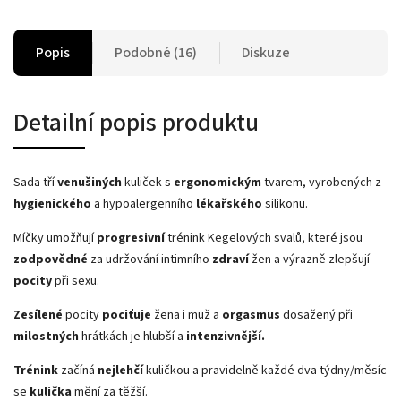
Popis
Podobné (16)
Diskuze
Detailní popis produktu
Sada tří
venušiných
kuliček s
ergonomickým
tvarem, vyrobených z
hygienického
a hypoalergenního
lékařského
silikonu.
Míčky umožňují
progresivní
trénink Kegelových svalů, které jsou
zodpovědné
za udržování intimního
zdraví
žen a výrazně zlepšují
pocity
při sexu.
Zesílené
pocity
pociťuje
žena i muž a
orgasmus
dosažený při
milostných
hrátkách je hlubší a
intenzivnější.
Trénink
začíná
nejlehčí
kuličkou a pravidelně každé dva týdny/měsíc
se
kulička
mění za těžší.