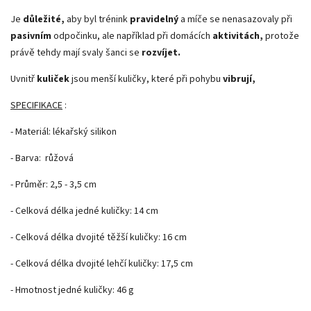
Je
důležité,
aby byl trénink
pravidelný
a míče se nenasazovaly při
pasivním
odpočinku, ale například při domácích
aktivitách,
protože
právě tehdy mají svaly šanci se
rozvíjet.
Uvnitř
kuliček
jsou menší kuličky, které při pohybu
vibrují,
SPECIFIKACE
:
- Materiál: lékařský silikon
- Barva: růžová
- Průměr: 2,5 - 3,5 cm
- Celková délka jedné kuličky: 14 cm
- Celková délka dvojité těžší kuličky: 16 cm
- Celková délka dvojité lehčí kuličky: 17,5 cm
- Hmotnost jedné kuličky: 46 g