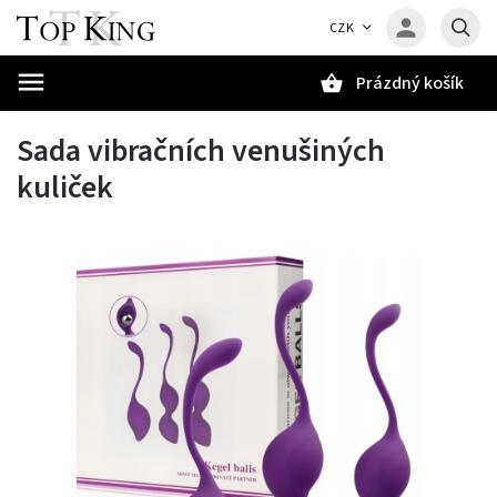
CZK
Prázdný košík
Hledat
Sada vibračních venušiných
kuliček