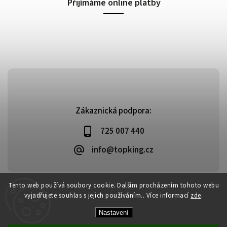
Přijímáme online platby
Zákaznická podpora:
725 007 440
info@topking.cz
Tento web používá soubory cookie. Dalším procházením tohoto webu
vyjadřujete souhlas s jejich používáním.. Více informací
zde
.
Copyright 2026
Top King
. Všechna práva vyhrazena.
Vytvořil
Shoptet
| Design
Shoptak.cz
Nastavení