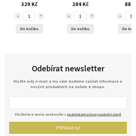
VIBRACEMI - PŘÍSAVKA
PŘÍSAVKOU - ROTACE
MASTURBAČNÍ
329 Kč
284 Kč
88 K
360° IPX7
360° IPX7
- DUÁLNÍ TEX
Do košíku
Do košíku
Do koš
Odebírat newsletter
Vložte svůj e-mail a my vám budeme zasílat informace o
nových produktech na našem e-shopu.
Vložením e-mailu souhlasíte s
podmínkami ochrany osobních údajů
Přihlásit se