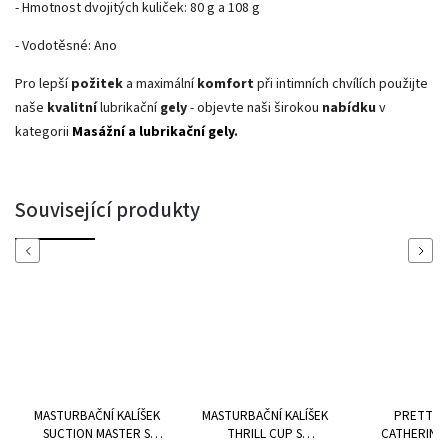
- Hmotnost dvojitých kuliček: 80 g a 108 g
- Vodotěsné: Ano
Pro lepší
požitek
a maximální
komfort
při intimních chvílích použijte
naše
kvalitní
lubrikační
gely
- objevte naši širokou
nabídku
v
kategorii
Masážní a lubrikační gely
.
Související produkty
Previous
Next
MASTURBAČNÍ KALÍŠEK
MASTURBAČNÍ KALÍŠEK
PRETTY 
SUCTION MASTER S
THRILL CUP S
CATHERINE