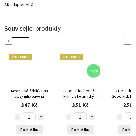
SD adaptér ANO
Související produkty
Previous
Next
Zítra doma
Zítra doma
–41 %
Keramická žehlička na
Automatická rotační
CD Kendrick Lamar
vlasy infračervená
kulma s keramickým
Good Kid, M.A.
povlakem bezdrátová
CD / Al
347 Kč
351 Kč
250 
Do košíku
Do košíku
Do koš