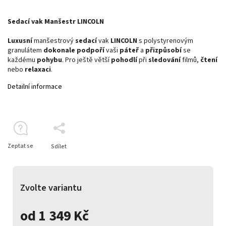
Sedací vak Manšestr LINCOLN
Luxusní
manšestrový
sedací
vak
LINCOLN
s polystyrenovým
granulátem
dokonale
podpoří
vaši
páteř
a
přizpůsobí
se
každému
pohybu
. Pro ještě větší
pohodlí
při
sledování
filmů,
čtení
nebo
relaxaci
.
Detailní informace
Zeptat se
Sdílet
Zvolte variantu
od
1 349 Kč