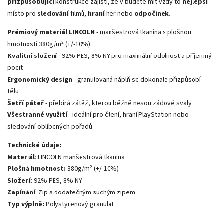
přizpůsobující
konstrukce zajistí, že v budete mít vždy to
nejlepší
místo pro
sledování
filmů,
hraní
her nebo
odpočinek
.
Prémiový materiál LINCOLN
- manšestrová tkanina s plošnou
hmotností 380g/m² (+/-10%)
Kvalitní složení
- 92% PES, 8% NY pro maximální odolnost a příjemný
pocit
Ergonomický design
- granulovaná náplň se dokonale přizpůsobí
tělu
Šetří páteř
- přebírá zátěž, kterou běžně nesou zádové svaly
Všestranné využití
- ideální pro čtení, hraní PlayStation nebo
sledování oblíbených pořadů
Technické údaje:
Materiál
: LINCOLN manšestrová tkanina
Plošná hmotnost:
380g/m² (+/-10%)
Složení
: 92% PES, 8% NY
Zapínání
: Zip s dodatečným suchým zipem
Typ výplně:
Polystyrenový granulát