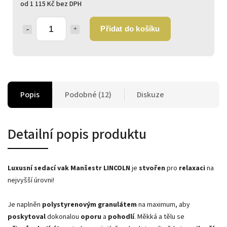
od
1 115 Kč
bez DPH
Přidat do košíku
Popis
Podobné (12)
Diskuze
Detailní popis produktu
Luxusní sedací vak Manšestr LINCOLN
je
stvořen
pro
relaxaci
na
nejvyšší úrovni!
Je naplněn
polystyrenovým granulátem
na maximum, aby
poskytoval
dokonalou
oporu
a
pohodlí
. Měkká a tělu se