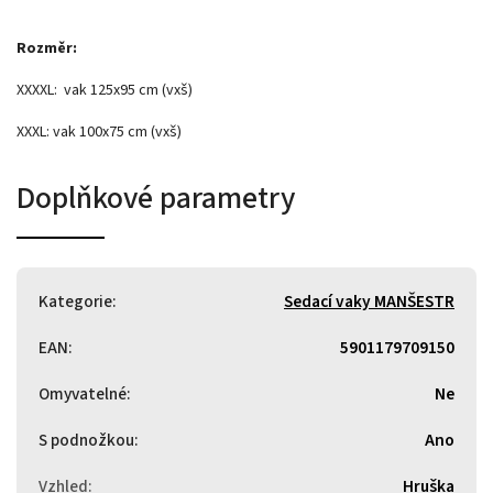
Rozměr:
XXXXL: vak 125x95 cm (vxš)
XXXL: vak 100x75 cm (vxš)
Doplňkové parametry
Kategorie
:
Sedací vaky MANŠESTR
EAN
:
5901179709150
Omyvatelné
:
Ne
S podnožkou
:
Ano
Vzhled
:
Hruška