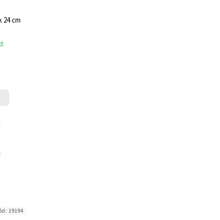
x 24 cm
d.
ód:
19194