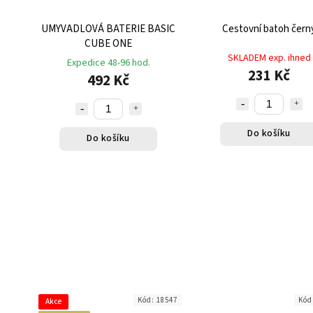
UMYVADLOVÁ BATERIE BASIC
Cestovní batoh čern
CUBE ONE
SKLADEM exp. ihned
Expedice 48-96 hod.
231 Kč
492 Kč
Do košíku
Do košíku
Kód:
18547
Kód
Akce