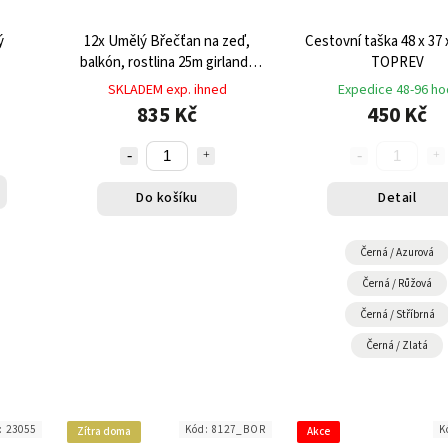
ý
12x Umělý Břečťan na zeď,
Cestovní taška 48 x 37 
balkón, rostlina 25m girlanda
TOPREV
květina
SKLADEM exp. ihned
Expedice 48-96 ho
835 Kč
450 Kč
Do košíku
Detail
Černá / Azurová
Černá / Růžová
Černá / Stříbrná
Černá / Zlatá
:
23055
Kód:
8127_BOR
K
Zítra doma
Akce