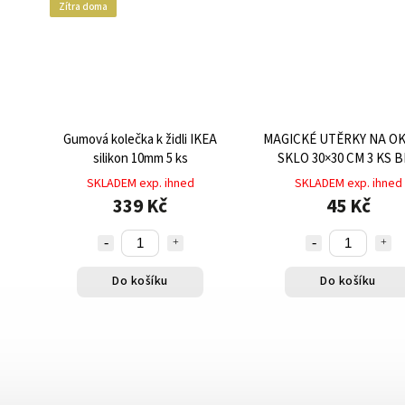
Zítra doma
Gumová kolečka k židli IKEA
MAGICKÉ UTĚRKY NA OK
silikon 10mm 5 ks
SKLO 30×30 CM 3 KS 
CHEMIE
SKLADEM exp. ihned
SKLADEM exp. ihned
339 Kč
45 Kč
Do košíku
Do košíku