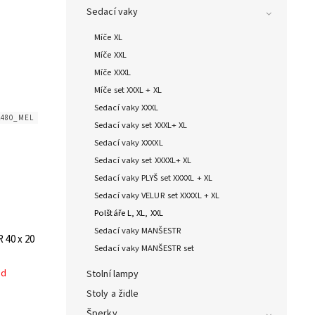
Sedací vaky
Míče XL
Míče XXL
Míče XXXL
Míče set XXXL + XL
Sedací vaky XXXL
2480_MEL
Sedací vaky set XXXL+ XL
Sedací vaky XXXXL
Sedací vaky set XXXXL+ XL
Sedací vaky PLYŠ set XXXXL + XL
Sedací vaky VELUR set XXXXL + XL
Polštáře L, XL, XXL
Sedací vaky MANŠESTR
 40 x 20
Sedací vaky MANŠESTR set
ed
Stolní lampy
Stoly a židle
Šperky