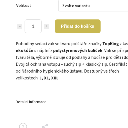
Velikost
Přidat do košíku
Pohodlný sedací vak ve tvaru polštáře značky
TopKing
z kva
ekokůže
s náplní z
polystyrenových kuliček
. Vak se přiz
tvaru těla, výborně izoluje od podlahy a hodí se pro děti i d
Dvojitá ochrana vstupu – suchý zip + klasický zip. Certifikát
od Národního hygienického ústavu. Dostupný ve třech
velikostech:
L, XL, XXL
.
Detailní informace