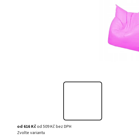
od
616 Kč
od
509 Kč
bez DPH
Zvolte variantu