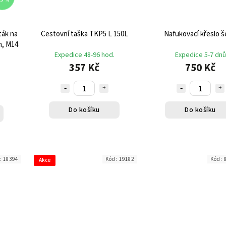
ták na
Cestovní taška TKP5 L 150L
Nafukovací křeslo 
m, M14
Expedice 48-96 hod.
Expedice 5-7 dnů
357 Kč
750 Kč
Do košíku
Do košíku
:
18394
Kód:
19182
Kód:
Akce