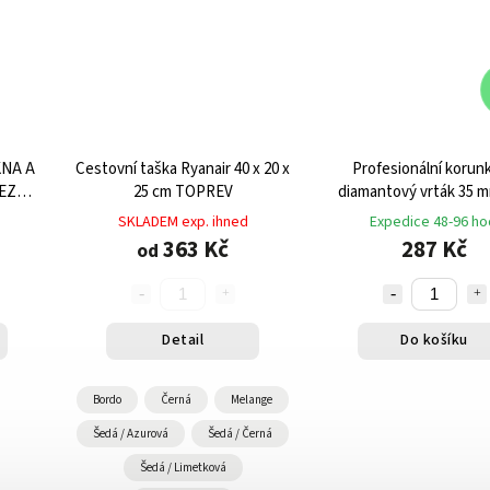
NA A
Cestovní taška Ryanair 40 x 20 x
Profesionální korun
BEZ
25 cm TOPREV
diamantový vrták 35 
SKLADEM exp. ihned
Expedice 48-96 ho
363 Kč
287 Kč
od
Detail
Do košíku
Bordo
Černá
Melange
Šedá / Azurová
Šedá / Černá
Šedá / Limetková