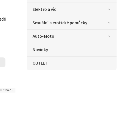
Elektro a víc
šedé
Sexuální a erotické pomůcky
Auto-Moto
Novinky
OUTLET
8079/AZU