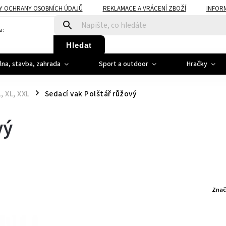
Y OCHRANY OSOBNÍCH ÚDAJŮ
REKLAMACE A VRÁCENÍ ZBOŽÍ
INFOR
a:
Hledat
ílna, stavba, zahrada
Sport a outdoor
Hračky
, XL, XXL
Sedací vak Polštář růžový
/
vý
Znač