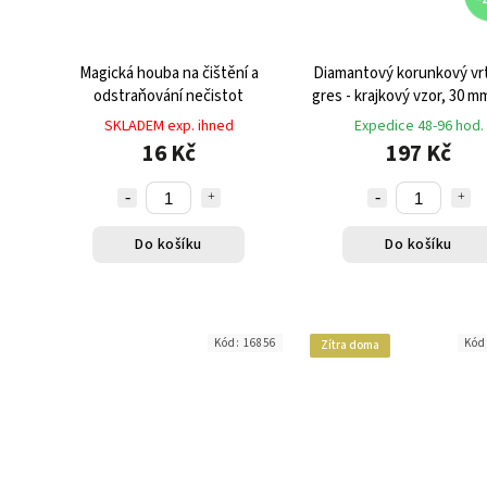
Magická houba na čištění a
Diamantový korunkový vr
odstraňování nečistot
gres - krajkový vzor, 30 m
SKLADEM exp. ihned
Expedice 48-96 hod.
16 Kč
197 Kč
Do košíku
Do košíku
Kód:
16856
Kód
Zítra doma