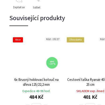
Zeptat se
Sdílet
Související produkty
Kód:
19137
Kód
Akce
Zítra doma
600 Kč
–19 %
6x Brusný hoblovací kotouč na
Cestovní taška Ryanair 40 
dřeva 125/22,2 mm
25 cm
Expedice 48-96 hod.
SKLADEM exp. ihned
484 Kč
401 Kč