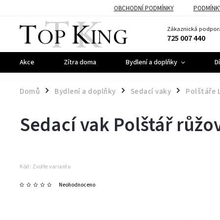
OBCHODNÍ PODMÍNKY
PODMÍNK
Zákaznická podpor
725 007 440
Akce
Zítra doma
Bydlení a doplňky
D
Domů
Bydlení a doplňky
Sedací vaky
Polštáře L
/
/
/
Sedací vak Polštář růžo
Kód:
Zvolte variantu
Neohodnoceno