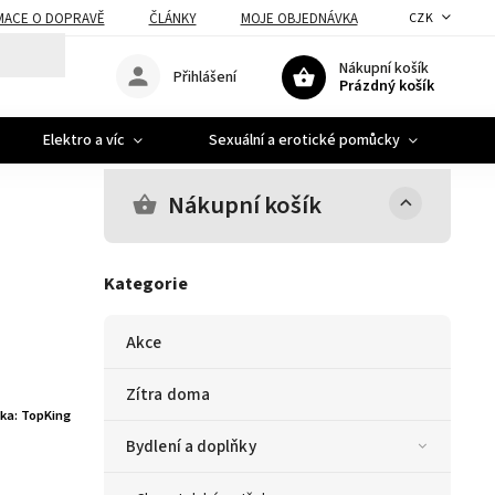
MACE O DOPRAVĚ
ČLÁNKY
MOJE OBJEDNÁVKA
CZK
Nákupní košík
Přihlášení
Prázdný košík
Elektro a víc
Sexuální a erotické pomůcky
A
Nákupní košík
Kategorie
Akce
Zítra doma
ka:
TopKing
Bydlení a doplňky