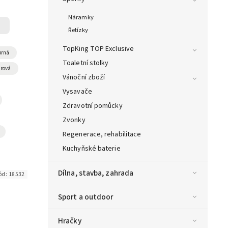
Náramky
Řetízky
TopKing TOP Exclusive
brná
Toaletní stolky
urová
Vánoční zboží
Vysavače
Zdravotní pomůcky
Zvonky
Regenerace, rehabilitace
Kuchyňské baterie
Dílna, stavba, zahrada
ód:
18532
Sport a outdoor
Hračky