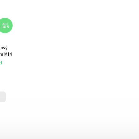
352 Kč
–18 %
kový
mm M14
d.