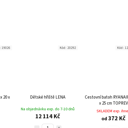
:
19026
Kód:
20292
Kód:
1
x 20 x
Dětské hřiště LENA
Cestovní batoh RYANAIR
x 25 cm TOPREV
Na objednávku exp. do 7-10 dnů
SKLADEM exp. ihn
12 114 Kč
372 Kč
od