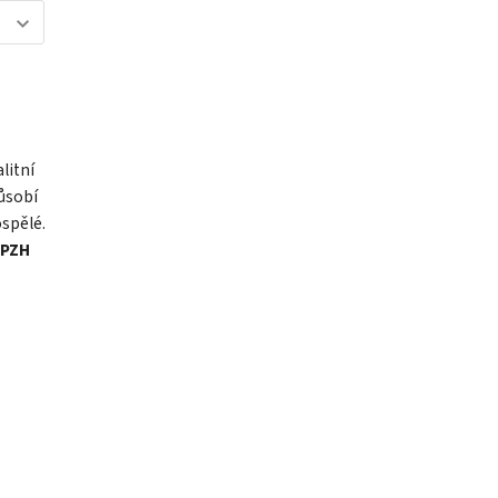
litní
působí
ospělé.
PZH