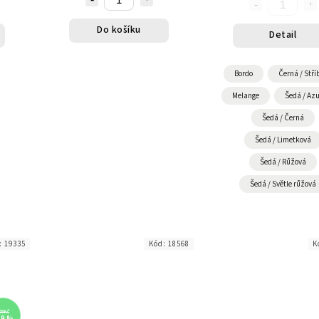
Do košíku
Detail
Bordo
Černá / Stří
Melange
Šedá / Az
Šedá / Černá
Šedá / Limetková
Šedá / Růžová
Šedá / Světle růžová
:
19335
Kód:
18568
K
79 Kč
29 %