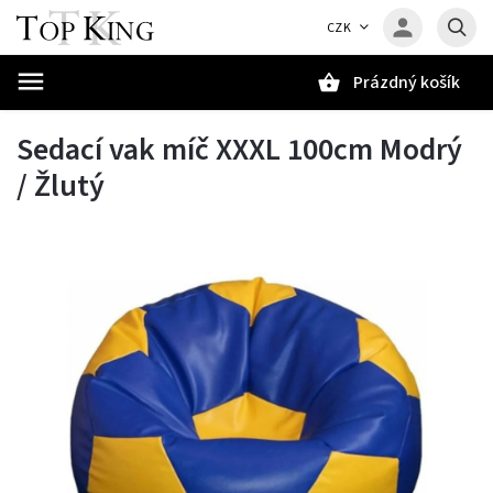
CZK
Prázdný košík
Hledat
Sedací vak míč XXXL 100cm Modrý
/ Žlutý