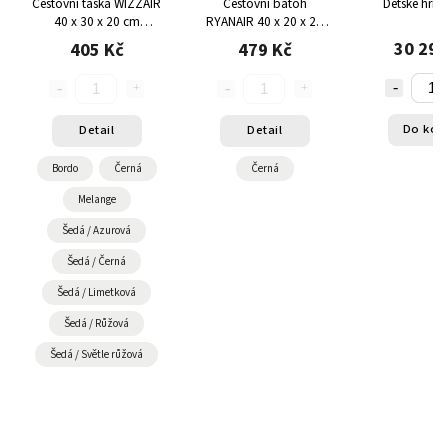
Cestovní taška WIZZAIR
Cestovní batoh
Dětské hřiš
40 x 30 x 20 cm
RYANAIR 40 x 20 x 25
TOPREV
cm TOPREV
30 295
405 Kč
479 Kč
Do koš
Detail
Detail
Bordo
Černá
Černá
Melange
Šedá / Azurová
Šedá / Černá
Šedá / Limetková
Šedá / Růžová
Šedá / Světle růžová