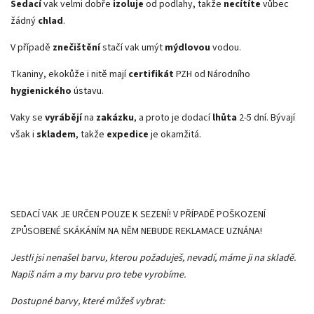
Sedací
vak velmi dobře
izoluje
od podlahy, takže
necítíte
vůbec
žádný
chlad
.
V případě
znečištění
stačí vak umýt
mýdlovou
vodou.
Tkaniny, ekokůže i nitě mají
certifikát
PZH od Národního
hygienického
ústavu.
Vaky se
vyrábějí
na
zakázku
, a proto je dodací
lhůta
2-5 dní. Bývají
však i
skladem
, takže
expedice
je okamžitá.
SEDACÍ VAK JE URČEN POUZE K SEZENÍ! V PŘÍPADĚ POŠKOZENÍ
ZPŮSOBENÉ SKÁKÁNÍM NA NĚM NEBUDE REKLAMACE UZNÁNA!
Jestli jsi nenašel barvu, kterou požaduješ, nevadí, máme ji na skladě.
Napiš nám a my barvu pro tebe vyrobíme.
Dostupné barvy, které můžeš vybrat: