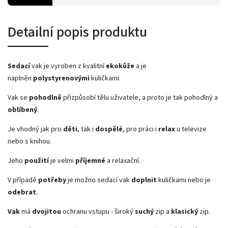
Detailní popis produktu
Sedací
vak je vyroben z kvalitní
ekokůže
a je
naplněn
polystyrenovými
kuličkami.
Vak se
pohodlně
přizpůsobí tělu uživatele, a proto je tak pohodlný a
oblíbený
.
Je vhodný jak pro
děti
, tak i
dospělé
, pro práci i
relax
u televize
nebo s knihou.
Jeho
použití
je velmi
příjemné
a relaxační.
V případě
potřeby
je možno sedací vak
doplnit
kuličkami nebo je
odebrat
.
Vak
má
dvojitou
ochranu vstupu - široký
suchý
zip a
klasický
zip.