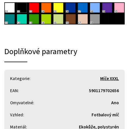
Doplňkové parametry
Kategorie
:
Míče XXXL
EAN
:
5901179702656
Omyvatelné
:
Ano
Vzhled
:
Fotbalový míč
Materiál
:
Ekokůže, polystyrén