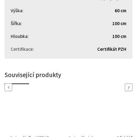
Výška
:
60 cm
Šířka
:
100 cm
Hloubka
:
100 cm
Certifikace
:
Certifikát PZH
Související produkty
Previous
Next