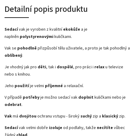
Detailní popis produktu
Sedací
vak je vyroben z kvalitní
ekokůže
a je
naplněn
polystyrenovými
kuličkami.
Vak se
pohodlně
přizpůsobí tělu uživatele, a proto je tak pohodlný a
oblíbený
.
Je vhodný jak pro
děti
, tak i
dospělé
, pro práci i
relax
u televize
nebo s knihou.
Jeho
použití
je velmi
příjemné
a relaxační.
V případě
potřeby
je možno sedací vak
doplnit
kuličkami nebo je
odebrat
.
Vak
má
dvojitou
ochranu vstupu - široký
suchý
zip a
klasický
zip.
Sedací
vak velmi dobře
izoluje
od podlahy, takže
necítíte
vůbec
žádný
chlad
.