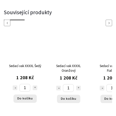
Související produkty
Previous
Next
Sedací vak XXXXL Šedý
Sedací vak XXXXL
Sedací vak
Oranžový
Fialov
1 208 Kč
1 208 Kč
1 208
Do košíku
Do košíku
Do koš