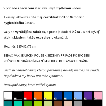
V případě
znečištění
stačí vak umýt
mýdlovou
vodou.
Tkaniny, ekokůže i nitě mají
certifikát
PZH od Národního
hygienického
ústavu.
Vaky se
vyrábějí
na
zakázku
, a proto je dodací
lhůta
2-5 dní. Bývají
však i
skladem
, takže
expedice
je okamžitá.
Rozměr: 125x95x75 cm
SEDACÍ VAK JE URČEN POUZE K SEZENÍ! V PŘÍPADĚ POŠKOZENÍ
ZPŮSOBENÉ SKÁKÁNÍM NA NĚM NEBUDE REKLAMACE UZNÁNA!
Jestli jsi nenašel barvu, kterou požaduješ, nevadí, máme ji na skladě.
Napiš nám a my barvu pro tebe vyrobíme.
Dostupné barvy, které můžeš vybrat: