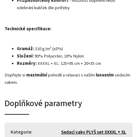
Přizpůsobitelný komfort
- možnost doplnění nebo
odebrání kuliček dle potřeby
Technické specifikace:
Gramáž:
310 g/m² (±5%)
Složení:
90% Polyester, 10% Nylon
Rozměry:
XXXXL + XL: 125×95 cm + 20×35 cm
Dopřejte si
maximální
pohodlí a relaxaci s naším
luxusním
sedacím
vakem.
Doplňkové parametry
Kategorie
:
Sedací vaky PLYŠ set XXXXL + XL