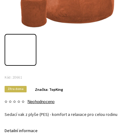
Kód:
20661
Zítra doma
Značka:
TopKing
Neohodnoceno
Sedací vak z plyše (PES) - komfort a relaxace pro celou rodinu
Detailní informace