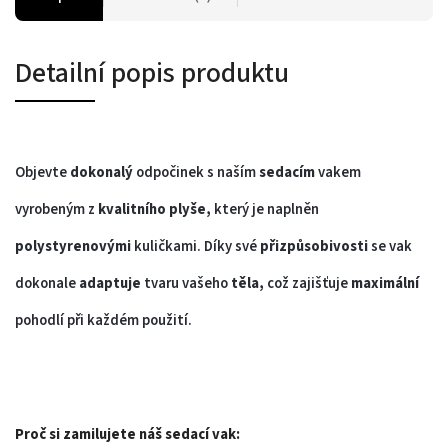
Detailní popis produktu
Objevte
dokonalý
odpočinek s naším
sedacím
vakem
vyrobeným z
kvalitního plyše,
který je naplněn
polystyrenovými
kuličkami. Díky své
přizpůsobivosti
se vak
dokonale
adaptuje
tvaru vašeho
těla,
což zajišťuje
maximální
pohodlí při každém použití.
Proč si zamilujete náš sedací vak: