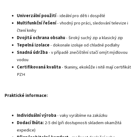
Univerzální použití
- ideální pro děti i dospělé
Multifunkční řešení
- vhodný pro práci, sledování televize i
čtení knihy
Dvojitá ochrana obsahu
- široký suchý zip a klasický zip
Tepelná izolace
- dokonale izoluje od chladné podlahy
Snadná údržba
- v případě znečištění stačí omýt mýdlovou
vodou
Certifikovaná kvalita
- tkaniny, ekokůže i nitě mají certifikát
PZH
Praktické informace:
Individuální výroba
- vaky vyrábíme na zakázku
Dodací lhůta:
2-5 dní (při dostupnosti skladem okamžitá
expedice)