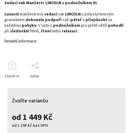
Sedací vak Manšestr LINCOLN s podnožníkem XL
Luxusní
manšestrový
sedací
vak
LINCOLN
s polystyrenovým
granulátem
dokonale
podpoří
vaši
páteř
a
přizpůsobí
se
každému
pohybu
. V setu s
podnožníkem
pro ještě větší
pohodlí
při
sledování
filmů,
čtení
nebo
relaxaci
.
Detailní informace
Zeptat se
Sdílet
Zvolte variantu
od
1 449 Kč
od
1 198 Kč
bez DPH