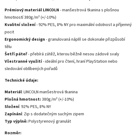
Prémiový materiál LINCOLN
- manšestrová tkanina s plošnou
hmotností 380g/m² (+/-10%)
Kvalitní složení
- 92% PES, 8% NY pro maximální odolnost a příjemný
pocit
Ergonomický design
- granulovaná náplň se dokonale přizpůsobí
tělu
Šetří páteř
- přebírá zátěž, kterou běžně nesou zádové svaly
Všestranné využití
- ideální pro čtení, hraní PlayStation nebo
sledování oblíbených pořadů
Technické údaje:
Materiál
: LINCOLN manšestrová tkanina
Plošná hmotnost:
380g/m² (+/-10%)
Složení
: 92% PES, 8% NY
Zapínání
: Zip s dodatečným suchým zipem
Typ výplně:
Polystyrenový granulát
Rozměr: