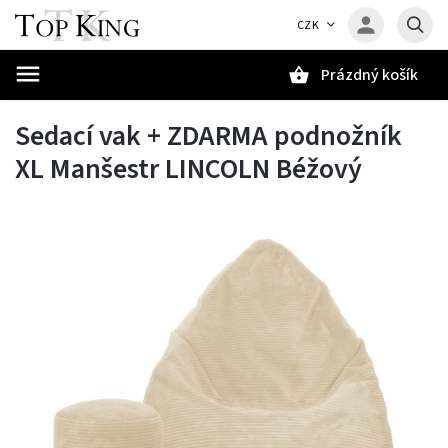
CZK
Prázdný košík
Hledat
Sedací vak + ZDARMA podnožník
XL Manšestr LINCOLN Béžový