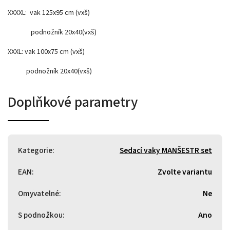
XXXXL: vak 125x95 cm (vxš)
podnožník 20x40(vxš)
XXXL: vak 100x75 cm (vxš)
podnožník 20x40(vxš)
Doplňkové parametry
Kategorie
:
Sedací vaky MANŠESTR set
EAN
:
Zvolte variantu
Omyvatelné
:
Ne
S podnožkou
:
Ano