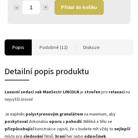
Přidat do košíku
Popis
Podobné (12)
Diskuze
Detailní popis produktu
Luxusní sedací vak Manšestr LINCOLN
je
stvořen
pro
relaxaci
na
nejvyšší úrovni!
Je naplněn
polystyrenovým granulátem
na maximum, aby
poskytoval
dokonalou
oporu
a
pohodlí
. Měkká a tělu se
přizpůsobující
konstrukce zajistí, že v budete mít vždy to
nejlepší
místo pro
sledování
filmů,
hraní
her nebo
odpočinek
.