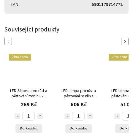
EAN
:
5901179714772
Související produkty
Previous
Next
Zítra doma
Zítra doma
LED žárovka pro růst a
LED lampa pro růst a
LED lampa pr
pěstování rostlin E27
pěstování rostlin s
pěstování ros
10W
časovačem 4 ks
LED
269 Kč
606 Kč
510 
Do košíku
Do košíku
Do koš