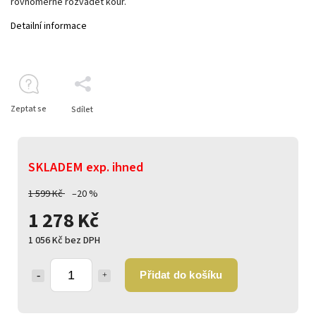
rovnoměrně rozvádět kouř.
Detailní informace
Zeptat se
Sdílet
SKLADEM exp. ihned
1 599 Kč
–20 %
1 278 Kč
1 056 Kč bez DPH
Přidat do košíku