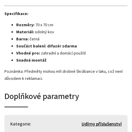
Specifikace:
Rozměry:
70 x 70 cm
Materiál:
odolný kov
Barva:
černá
Součást balení:
difuzér zdarma
Vhodné pro:
zahradní a domácí použití
Snadná montáž
Poznámka: Předměty mohou mít drobné škrábance v laku, což není
důvodem k reklamaci.
Doplňkové parametry
Kategorie
:
Udírny příslušenství