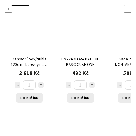
Previous
Next
Zahradní box/truhla
UMYVADLOVÁ BATERIE
Sada 2 ks 
120cm - barevný nebo
BASIC CUBE ONE
MONTANA s d
hnědý
+3,5 na čtení 
2 618 Kč
492 Kč
509 
počíta
Do košíku
Do košíku
Do koš