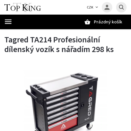
CZK
Prázdný košík
Hledat
Tagred TA214 Profesionální
dílenský vozík s nářadím 298 ks