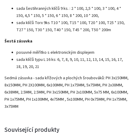
sada šestihranných klíčů 9 ks. : 2 * 100, 2,5 * 100, 3 * 100, 4 *
150, 4,5 * 150, 5 * 150, 6 * 150, 8 * 200, 10 * 200,
sada klíčů Torx 9ks T10 * 100, T15 * 100, T20 * 100, T25 * 150,
T27 * 150, T30 * 150, T40 * 150, T45 * 200, T50 * 200m
Šestá zásuvka
posuvné měřítko s elektronickým displejem
sada klíčů typu L 16 ks: 6, 7, 8, 9, 10, 11, 12, 13, 14, 15, 16, 17,
18, 19, 20, 21
Sedmá zásuvka - sada křížových a plochých šroubováků: PH 3x150MM,
8x150MM, PH 2X100MM, 6x100MM, PH 1x75MM, 5x75MM, PH 2x38MM,
6x38MM, 2.5MM, 2.5MM, PH 3x150MM, PH 2x100MM, 5x75 MM, 6x100MM,
PH 1x75MM, PH 1x100MM, 4x75MM , 5x100MM, PH 0x75MM, PH 1x75MM,
3x75MM
Související produkty