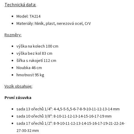
Technická data:
Model: TA214
Materiály: hliník, plast, nerezová ocel, CrV
Rozměry:
výška na kolech 100 cm
výška bez kol 83 cm
šířka s rukojetí 112 cm
hloubka 46 cm
hmotnost 95 kg
Vozík obsahuje:
První zásuvka
sada 13 ořechů 1/4": 4-4,5-5-5,5-6-7-8-9-10-11-12-13-14 mm
sada 10 ořechů 3/8": 8-10-11-12-13-14-15-16-17-19 mm
sada 17 ořechů 1/2": 8-9-10-11-12-13-14-15-16-17-19-21-22-24-
27-30-32 mm