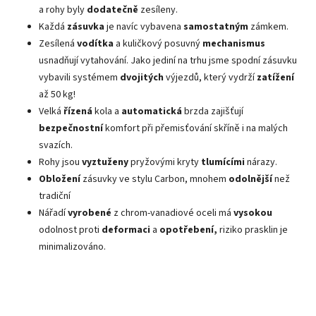
a rohy byly
dodatečně
zesíleny.
Každá
zásuvka
je navíc vybavena
samostatným
zámkem.
Zesílená
vodítka
a kuličkový posuvný
mechanismus
usnadňují vytahování.
Jako jediní na trhu jsme spodní zásuvku
vybavili systémem
dvojitých
výjezdů, který vydrží
zatížení
až 50 kg!
Velká
řízená
kola a
automatická
brzda zajišťují
bezpečnostní
komfort při přemisťování skříně i na malých
svazích.
Rohy jsou
vyztuženy
pryžovými kryty
tlumícími
nárazy.
Obložení
zásuvky ve stylu Carbon, mnohem
odolnější
než
tradiční
Nářadí
vyrobené
z chrom-vanadiové oceli má
vysokou
odolnost proti
deformaci
a
opotřebení,
riziko prasklin je
minimalizováno.