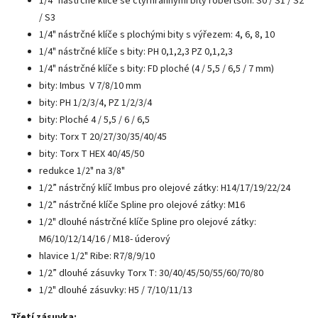
1/4" nástrčné klíče se čtyřhrannými bity robertson: S0 / S1 / S2
/ S3
1/4" nástrčné klíče s plochými bity s výřezem: 4, 6, 8, 10
1/4" nástrčné klíče s bity: PH 0,1,2,3 PZ 0,1,2,3
1/4" nástrčné klíče s bity: FD ploché (4 / 5,5 / 6,5 / 7 mm)
bity: Imbus V 7/8/10 mm
bity: PH 1/2/3/4, PZ 1/2/3/4
bity: Ploché 4 / 5,5 / 6 / 6,5
bity: Torx T 20/27/30/35/40/45
bity: Torx T HEX 40/45/50
redukce 1/2" na 3/8"
1/2” nástrčný klíč Imbus pro olejové zátky: H14/17/19/22/24
1/2” nástrčné klíče Spline pro olejové zátky: M16
1/2" dlouhé nástrčné klíče Spline pro olejové zátky:
M6/10/12/14/16 / M18- úderový
hlavice 1/2" Ribe: R7/8/9/10
1/2” dlouhé zásuvky Torx T: 30/40/45/50/55/60/70/80
1/2" dlouhé zásuvky: H5 / 7/10/11/13
Třetí zásuvka: