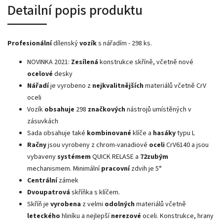
Detailní popis produktu
Profesionální
dílenský
vozík
s nářadím - 298 ks.
NOVINKA 2021:
Zesílená
konstrukce skříně, včetně nové
ocelové
desky
Nářadí
je vyrobeno z
nejkvalitnějších
materiálů včetně CrV
oceli
Vozík
obsahuje
298
značkových
nástrojů umístěných v
zásuvkách
Sada obsahuje také
kombinované
klíče a
hasáky
typu L
Račny
jsou vyrobeny z chrom-vanadiové
oceli
CrV6140 a jsou
vybaveny
systémem
QUICK RELASE a
72zubým
mechanismem. Minimální
pracovní
zdvih je 5°
Centrální
zámek
Dvoupatrová
skříňka s klíčem.
Skříň je
vyrobena
z velmi
odolných
materiálů včetně
leteckého
hliníku a nejlepší
nerezové
oceli.
Konstrukce, hrany