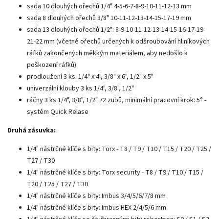
sada 10 dlouhých ořechů 1/4" 4-5-6-7-8-9-10-11-12-13 mm
sada 8 dlouhých ořechů 3/8" 10-11-12-13-14-15-17-19 mm
sada 13 dlouhých ořechů 1/2": 8-9-10-11-12-13-14-15-16-17-19-
21-22 mm (včetně ořechů určených k odšroubování hliníkových
ráfků zakončených měkkým materiálem, aby nedošlo k
poškození ráfků)
prodloužení 3 ks. 1/4" x 4", 3/8" x 6", 1/2" x 5"
univerzální klouby 3 ks 1/4", 3/8", 1/2"
ráčny 3 ks 1/4", 3/8", 1/2" 72 zubů, minimální pracovní krok: 5° -
systém Quick Relase
Druhá zásuvka:
1/4" nástrčné klíče s bity: Torx - T8 / T9 / T10 / T15 / T20 / T25 /
T27 / T30
1/4" nástrčné klíče s bity: Torx security - T8 / T9 / T10 / T15 /
T20 / T25 / T27 / T30
1/4" nástrčné klíče s bity: Imbus 3/4/5/6/7/8 mm
1/4" nástrčné klíče s bity: Imbus HEX 2/4/5/6 mm