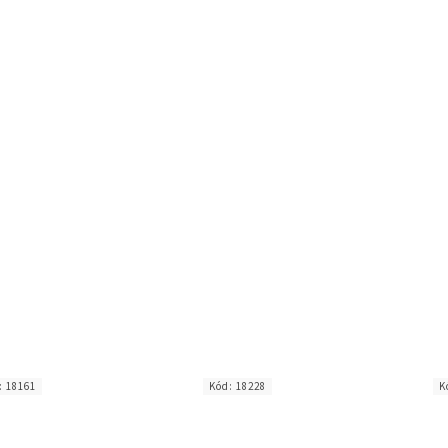
:
18161
Kód:
18228
K