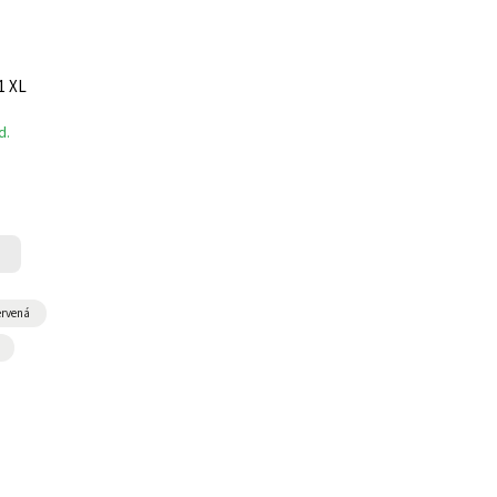
1 XL
d.
rvená