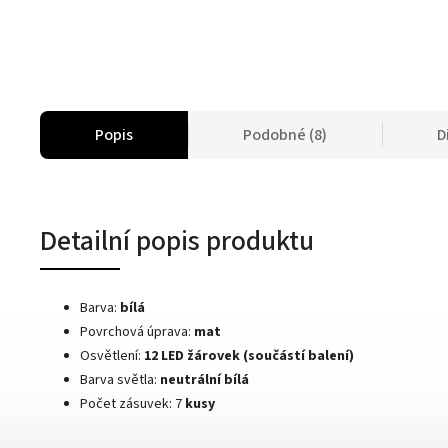
Popis
Podobné (8)
D
Detailní popis produktu
Barva:
bílá
Povrchová úprava:
mat
Osvětlení:
12 LED žárovek (součástí balení)
Barva světla:
neutrální bílá
Počet zásuvek:
7
kusy