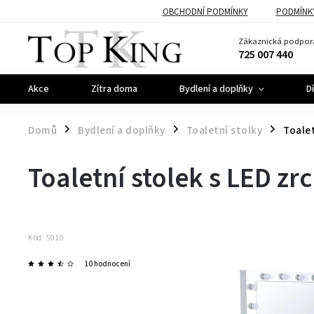
OBCHODNÍ PODMÍNKY
PODMÍNK
Zákaznická podpor
725 007 440
Akce
Zítra doma
Bydlení a doplňky
D
Domů
Bydlení a doplňky
Toaletní stolky
Toalet
/
/
/
Toaletní stolek s LED z
Kód:
5010
10 hodnocení