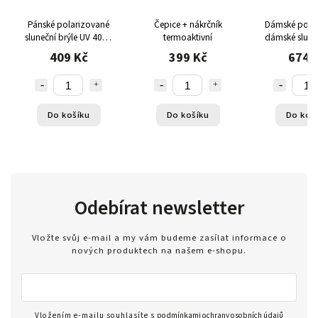
Pánské polarizované
Čepice + nákrčník
Dámské pola
sluneční brýle UV 400 s
termoaktivní
dámské sluneč
pouzdrem - zrcadlové
PolarZONE 
409 Kč
399 Kč
674 
modro-zelené
béžov
Do košíku
Do košíku
Do koš
Odebírat newsletter
Vložte svůj e-mail a my vám budeme zasílat informace o
nových produktech na našem e-shopu.
Vložením e-mailu souhlasíte s
podmínkami ochrany osobních údajů