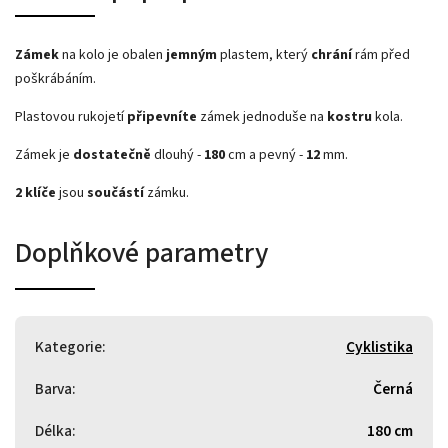
Zámek
na kolo je obalen
jemným
plastem, který
chrání
rám před
poškrábáním.
Plastovou rukojetí
připevníte
zámek jednoduše na
kostru
kola.
Zámek je
dostatečně
dlouhý -
180
cm a pevný -
12
mm.
2 klíče
jsou
součástí
zámku.
Doplňkové parametry
Kategorie
:
Cyklistika
Barva
:
Černá
Délka
:
180 cm