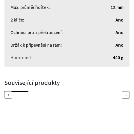
Max. průměr řidítek
:
12 mm
2 klíče
:
Ano
Ochrana proti překroucení
:
Ano
Držák k připevnění na rám
:
Ano
Hmotnost
:
440 g
Související produkty
Previous
Next