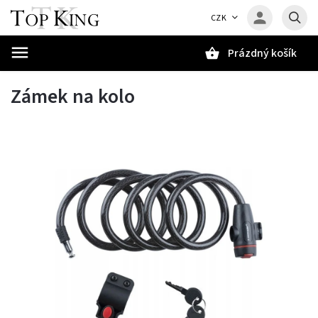
CZK
Prázdný košík
Hledat
Zámek na kolo