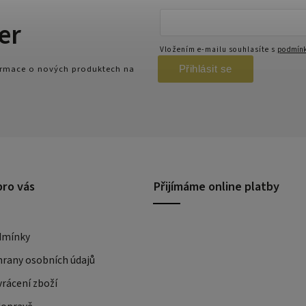
er
Vložením e-mailu souhlasíte s
podmínk
Přihlásit se
formace o nových produktech na
pro vás
Přijímáme online platby
dmínky
rany osobních údajů
rácení zboží