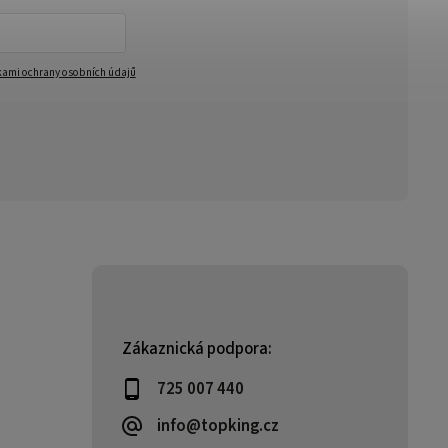
ami ochrany osobních údajů
Zákaznická podpora:
725 007 440
info@topking.cz