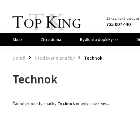
Zákaznická podpor
725 007 440
Akce
Zítra doma
Bydlení a doplňky
D
Domů
Prodávané značky
Technok
/
/
Technok
Žádné produkty značky
Technok
nebyly nalezeny...