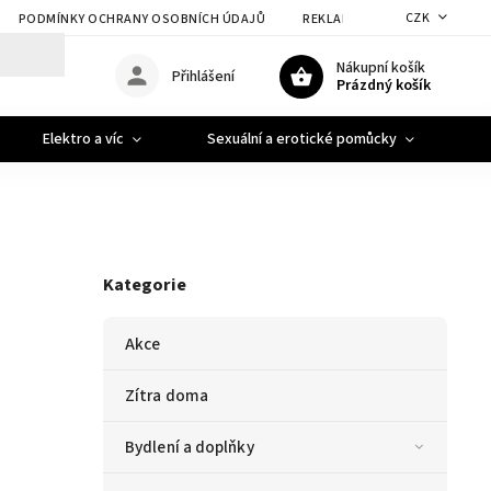
CZK
PODMÍNKY OCHRANY OSOBNÍCH ÚDAJŮ
REKLAMACE A VRÁCENÍ ZBOŽÍ
Nákupní košík
Přihlášení
Prázdný košík
Elektro a víc
Sexuální a erotické pomůcky
A
Kategorie
Akce
Zítra doma
Bydlení a doplňky