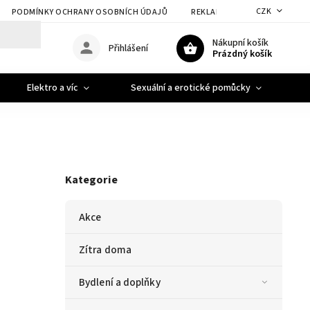
CZK
PODMÍNKY OCHRANY OSOBNÍCH ÚDAJŮ
REKLAMACE A VRÁCENÍ ZBOŽÍ
Nákupní košík
Přihlášení
Prázdný košík
Elektro a víc
Sexuální a erotické pomůcky
A
Kategorie
Akce
Zítra doma
Bydlení a doplňky