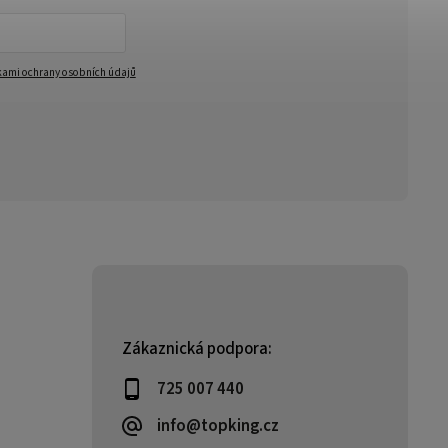
ami ochrany osobních údajů
Zákaznická podpora:
725 007 440
info@topking.cz