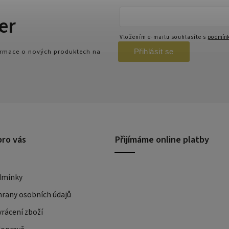
er
Vložením e-mailu souhlasíte s
podmínk
Přihlásit se
formace o nových produktech na
pro vás
Přijímáme online platby
dmínky
rany osobních údajů
rácení zboží