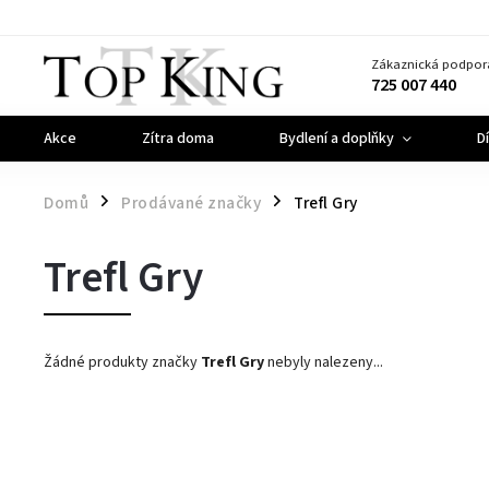
Zákaznická podpor
725 007 440
Akce
Zítra doma
Bydlení a doplňky
D
Domů
Prodávané značky
Trefl Gry
/
/
Trefl Gry
Žádné produkty značky
Trefl Gry
nebyly nalezeny...